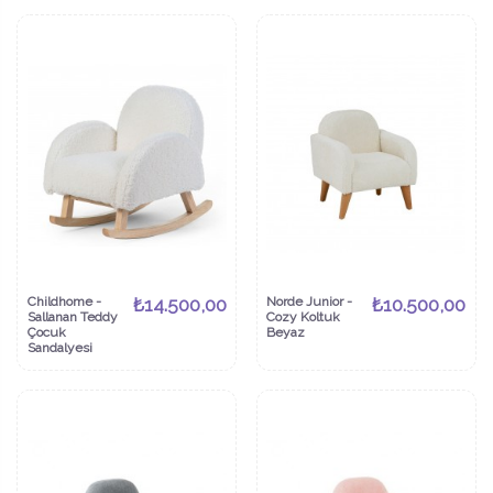
Childhome -
₺14.500,00
Norde Junior -
₺10.500,00
Sallanan Teddy
Cozy Koltuk
Çocuk
Beyaz
Sandalyesi