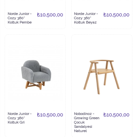
Norde Junior -
₺10.500,00
Norde Junior -
₺10.500,00
Cozy 360°
Cozy 360°
Koltuk Pembe
Koltuk Beyaz
Norde Junior -
₺10.500,00
Nobodinoz -
₺10.500,00
Cozy 360°
Growing Green
Koltuk Gri
Çocuk
Sandalyesi
Naturel