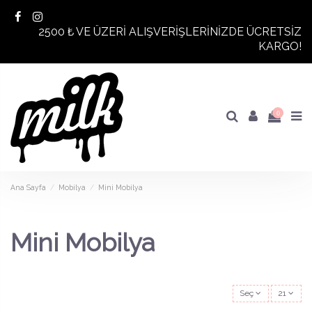
2500 ₺ VE ÜZERİ ALIŞVERİŞLERİNİZDE ÜCRETSİZ
KARGO!
0
Ana Sayfa
Mobilya
Mini Mobilya
Mini Mobilya
Seç
21