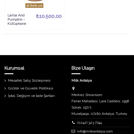
Stokta yok
Larisa And
₺10.500,00
Pumpkin -
Kütüphane
Kurumsal
Bize Ulaşın
Mesafeli Satış Sözleşmesi
Milk Antalya
Gizlilik ve Güvelik Politikası
Merkez Showroom
İptal, Değişim ve İade Şartları
Fener Mahallesi, Lara Caddesi, 1958
Sokak, 197/1
Muratpaşa, 07160 Antalya, Turkey
(0242) 323 7744
info@milkantalya.com