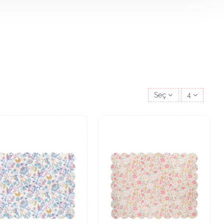
Seç
4