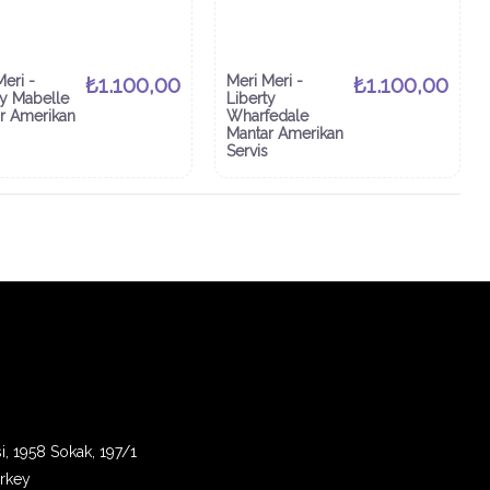
Meri -
₺1.100,00
Meri Meri -
₺1.100,00
ty Mabelle
Liberty
r Amerikan
Wharfedale
Mantar Amerikan
Servis
i, 1958 Sokak, 197/1
urkey