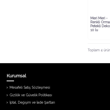
Meri Meri -
Renkli Orma
Petekli Deko
10 lu
Toplam 4 ürün
Kurumsal
Mesafeli Satış Sözleşmesi
Gizlilik ve Güvelik Politikası
İptal, Değişim ve İade Şartları