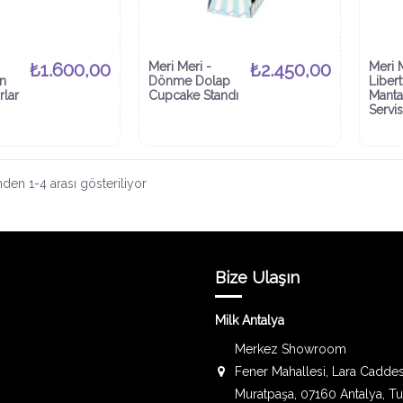
₺1.600,00
Meri Meri -
₺2.450,00
Meri 
n
Dönme Dolap
Liber
rlar
Cupcake Standı
Manta
Servis
den 1-4 arası gösteriliyor
Bize Ulaşın
Milk Antalya
Merkez Showroom
Fener Mahallesi, Lara Caddes
Muratpaşa, 07160 Antalya, T