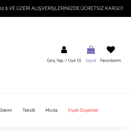
00 ₺ VE ÜZERİ ALIŞVERİŞLERİNİZDE ÜCRETSİZ KARGO!
Giriş Yap / Üye Ol
Sepet
Favorilerim
Bakım
Tekstil
Moda
Fiyatı Düşenler