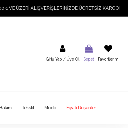
00 ₺ VE ÜZERİ ALIŞVERİŞLERİNİZDE ÜCRETSİZ KARGO!
Giriş Yap / Üye Ol
Sepet
Favorilerim
Bakım
Tekstil
Moda
Fiyatı Düşenler