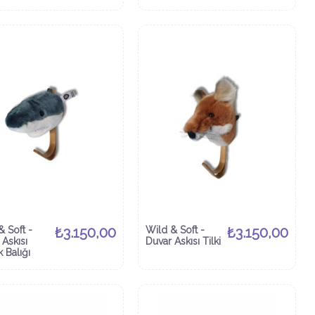
& Soft -
₺3.150,00
Wild & Soft -
₺3.150,00
 Askısı
Duvar Askısı Tilki
 Balığı