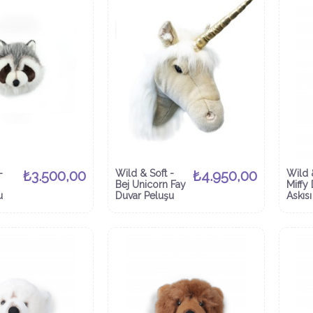
-
₺3.500,00
Wild & Soft -
₺4.950,00
Wild 
Bej Unicorn Fay
Miffy
u
Duvar Peluşu
Askısı