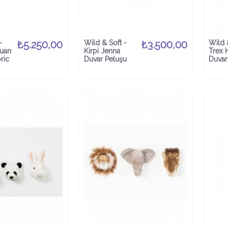
-
₺5.250,00
Wild & Soft -
₺3.500,00
Wild 
uarı
Kirpi Jenna
Trex 
ric
Duvar Peluşu
Duvar