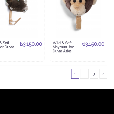
& Soft -
₺3.150,00
Wild & Soft -
₺3.150,00
or Duvar
Maymun Joe
Duvar Askısı
1
2
3