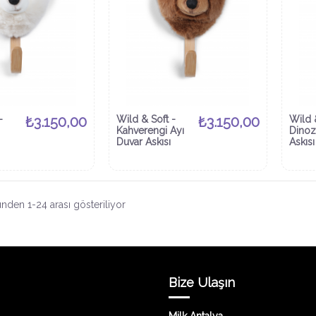
-
₺3.150,00
Wild & Soft -
₺3.150,00
Wild 
Kahverengi Ayı
Dinoz
Duvar Askısı
Askısı
nden 1-24 arası gösteriliyor
Bize Ulaşın