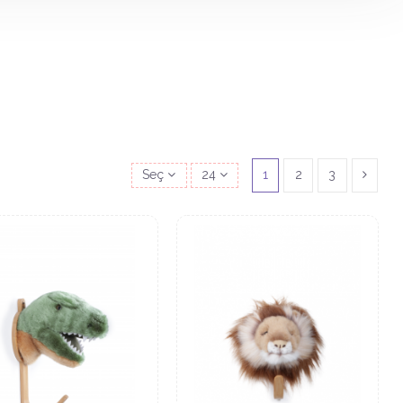
Seç
24
1
2
3