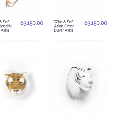
& Soft -
₺3.150,00
Wild & Soft -
₺3.150,00
Hendrik
Aslan Cesar
 Askısı
Duvar Askısı