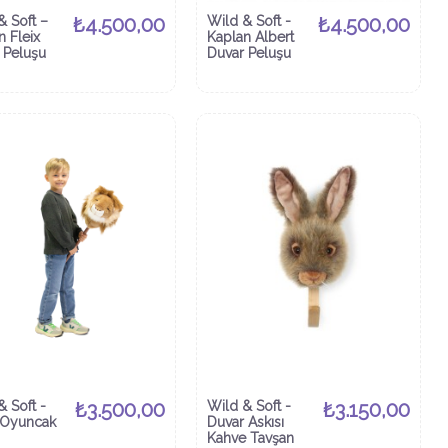
& Soft –
₺4.500,00
Wild & Soft -
₺4.500,00
n Fleix
Kaplan Albert
 Peluşu
Duvar Peluşu
& Soft -
₺3.500,00
Wild & Soft -
₺3.150,00
 Oyuncak
Duvar Askısı
Kahve Tavşan