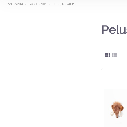
Ana Sayfa
Dekorasyon
Peluş Duvar Büstü
Pelu