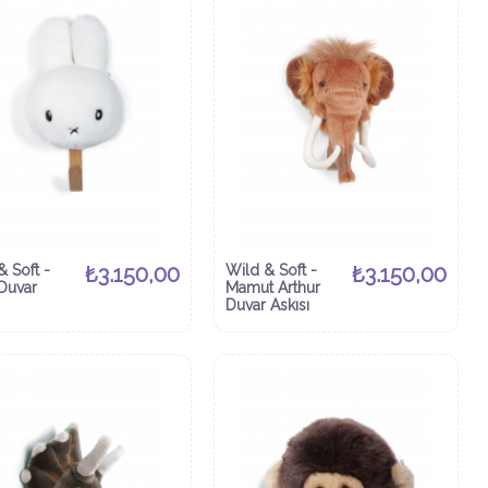
& Soft -
₺3.150,00
Wild & Soft -
₺3.150,00
 Duvar
Mamut Arthur
Duvar Askısı