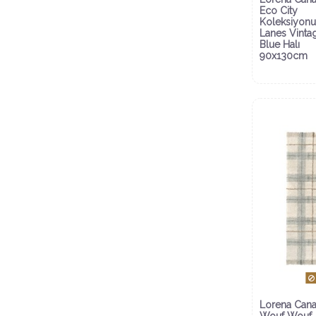
Eco City
Koleksiyonu
Lanes Vinta
Blue Halı
90x130cm
Lorena Cana
Wouf Wouf