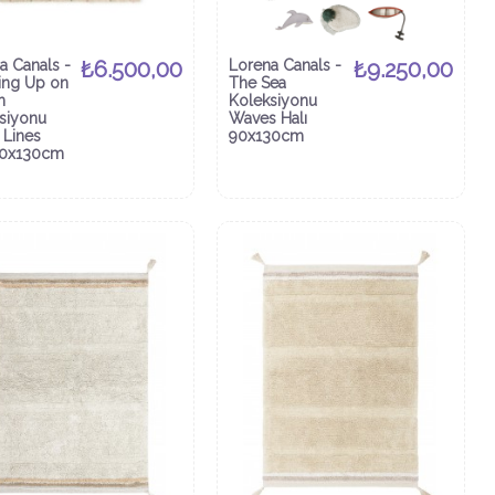
a Canals -
₺6.500,00
Lorena Canals -
₺9.250,00
ing Up on
The Sea
m
Koleksiyonu
siyonu
Waves Halı
 Lines
90x130cm
90x130cm