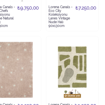
a Canals -
₺9.750,00
Lorena Canals -
₺7.250,00
 Chefs
Eco City
siyonu
Koleksiyonu
ne Natural
Lanes Vintage
k
Nude Halı
30cm
90x130cm
Stokta yok
a Canals -
Lorena Canals -