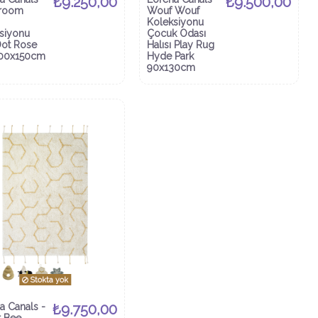
₺9.250,00
₺9.500,00
room
Wouf Wouf
Koleksiyonu
siyonu
Çocuk Odası
Dot Rose
Halısı Play Rug
100x150cm
Hyde Park
90x130cm
Stokta yok
a Canals -
₺9.750,00
t Bee