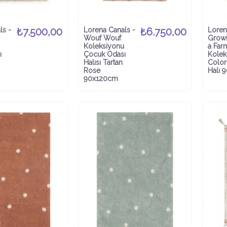
ls -
₺7.500,00
Lorena Canals -
₺6.750,00
Loren
Wouf Wouf
Grow
Koleksiyonu
a Far
ı
Çocuk Odası
Kolek
Halısı Tartan
Color
Rose
Halı 
90x120cm