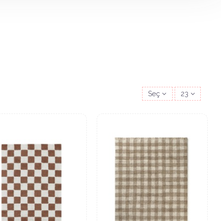
Seç
23