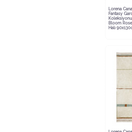
Lorena Cana
Fantasy Gar
Koleksiyonu
Bloom Ros
Halı 90x13
Lorena Cana