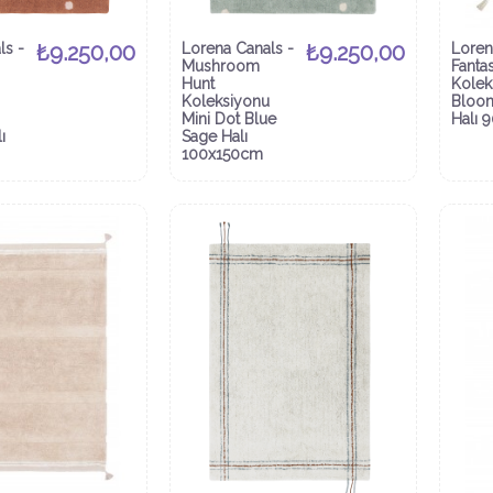
ls -
₺9.250,00
Lorena Canals -
₺9.250,00
Loren
Mushroom
Fanta
Hunt
Kolek
Koleksiyonu
Bloom
Mini Dot Blue
Halı 
ı
Sage Halı
100x150cm