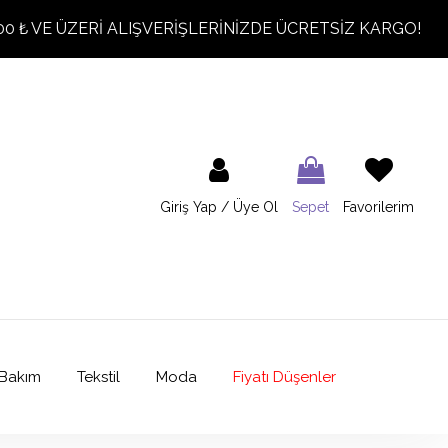
00 ₺ VE ÜZERİ ALIŞVERİŞLERİNİZDE ÜCRETSİZ KARGO!
Giriş Yap / Üye Ol
Sepet
Favorilerim
Bakım
Tekstil
Moda
Fiyatı Düşenler