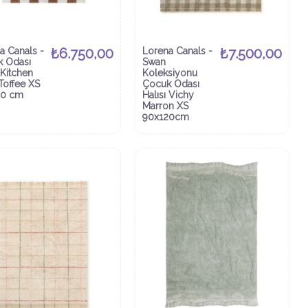
a Canals -
₺6.750,00
Lorena Canals -
₺7.500,00
 Odası
Swan
 Kitchen
Koleksiyonu
 Toffee XS
Çocuk Odası
30 cm
Halısı Vichy
Marron XS
90x120cm