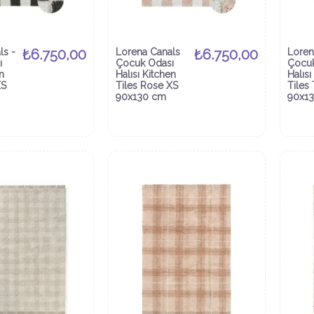
ls -
₺6.750,00
Lorena Canals
₺6.750,00
Loren
ı
Çocuk Odası
Çocuk
n
Halısı Kitchen
Halısı
XS
Tiles Rose XS
Tiles
90x130 cm
90x1