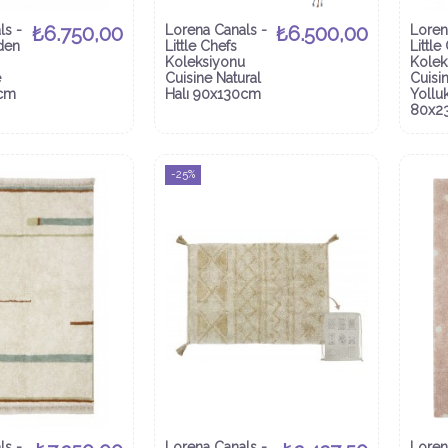
ls -
₺6.750,00
Lorena Canals -
₺6.500,00
Loren
den
Little Chefs
Little
Koleksiyonu
Kolek
e
Cuisine Natural
Cuisi
0cm
Halı 90x130cm
Yollu
80x2
-25%
ls -
Lorena Canals -
Loren