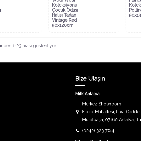
Koleksiyonu
Kolek
ı
Çocuk Odası
Pollin
Halısı Tartan
90x1
Vintage Red
90x120cm
nden 1-23 arası gösteriliyor
Bize Ulaşın
Milk Antalya
Merkez Showroom
Fener Mahallesi, Lara Caddes
Muratpaşa, 07160 Antalya, T
(0242) 323 7744