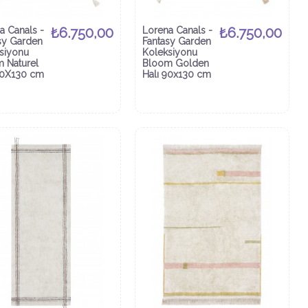
a Canals -
₺6.750,00
Lorena Canals -
₺6.750,00
sy Garden
Fantasy Garden
siyonu
Koleksiyonu
 Naturel
Bloom Golden
90X130 cm
Halı 90x130 cm