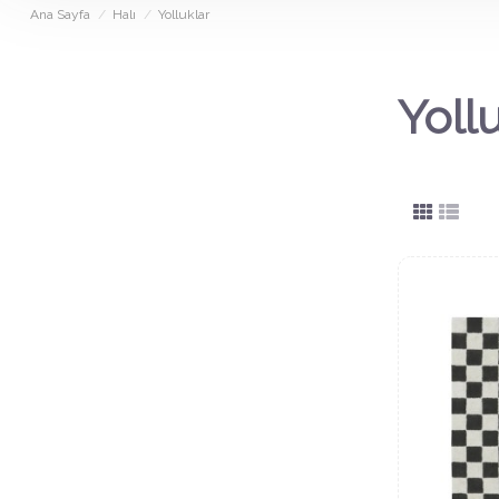
Ana Sayfa
Halı
Yolluklar
Yoll