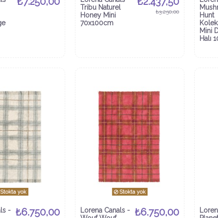
₺7.250,00
₺2.437,50
Tribu Naturel
Mush
₺3.250,00
Honey Mini
Hunt
ge
70x100cm
Kolek
Mini 
Halı 
Stokta yok
Stokta yok
ls -
₺6.750,00
Lorena Canals -
₺6.750,00
Loren
Wouf Wouf
Plane