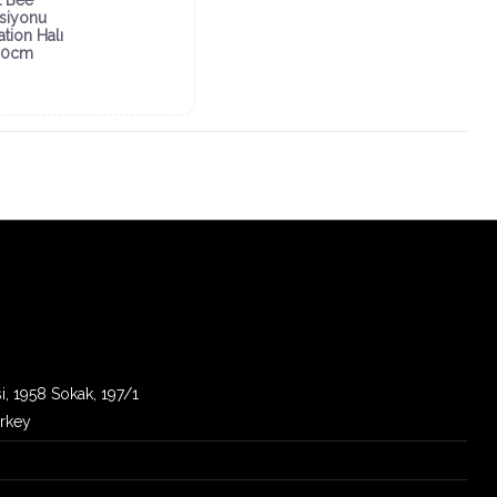
siyonu
ation Halı
30cm
i, 1958 Sokak, 197/1
urkey