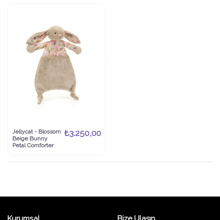
Jellycat - Blossom
₺3.250,00
Beige Bunny
Petal Comforter
Kurumsal
Bize Ulaşın