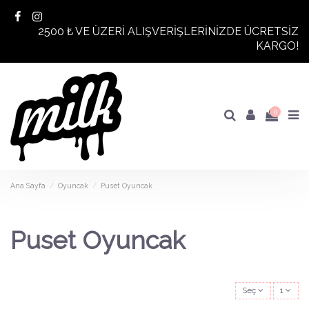
2500 ₺ VE ÜZERİ ALIŞVERİŞLERİNİZDE ÜCRETSİZ
KARGO!
0
Ana Sayfa
Oyuncak
Puset Oyuncak
Puset Oyuncak
Seç
1