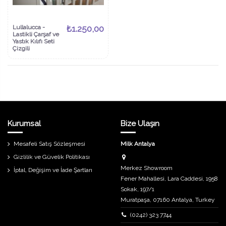
Lullalucca -
₺1.250,00
Lastikli Çarşaf ve
Yastık Kılıfı Seti
Çizgili
Kurumsal
Bize Ulaşın
Mesafeli Satış Sözleşmesi
Milk Antalya
Gizlilik ve Güvelik Politikası
Merkez Showroom
İptal, Değişim ve İade Şartları
Fener Mahallesi, Lara Caddesi, 1958
Sokak, 197/1
Muratpaşa, 07160 Antalya, Turkey
(0242) 323 7744