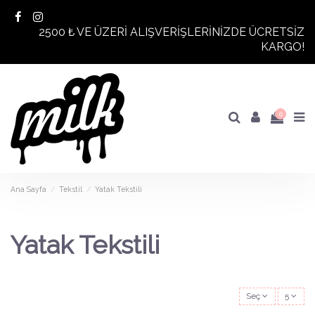
2500 ₺ VE ÜZERİ ALIŞVERİŞLERİNİZDE ÜCRETSİZ
KARGO!
0
Ana Sayfa
Tekstil
Yatak Tekstili
Yatak Tekstili
Seç
5