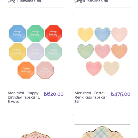
Çizgili Tabaklar S 8li
Çizgili Tabaklar S 8li
Meri Meri - Happy
₺620,00
Meri Meri - Pastel
₺475,00
Birthday Tabaklar L
Renk Kalp Tabaklar
8 Adet
8li