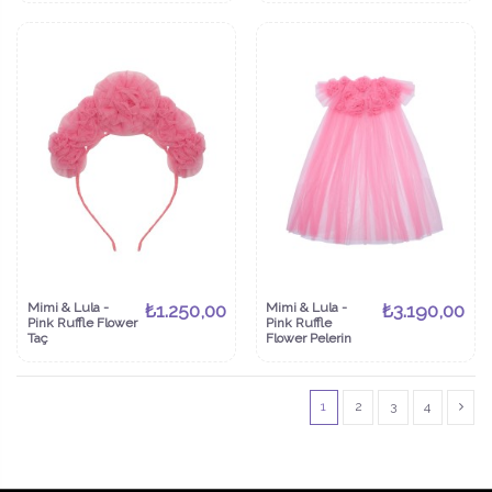
Mimi & Lula -
₺1.250,00
Mimi & Lula -
₺3.190,00
Pink Ruffle Flower
Pink Ruffle
Taç
Flower Pelerin
1
2
3
4