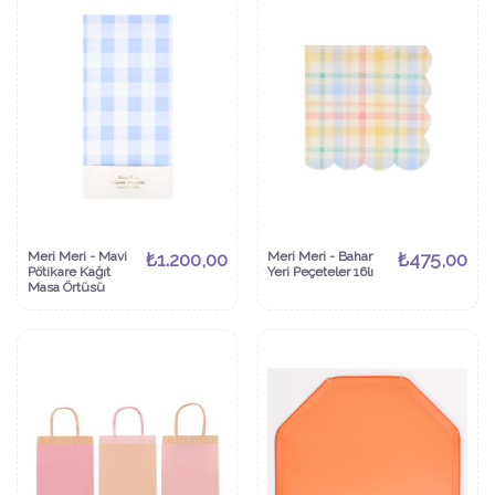
Meri Meri - Mavi
₺1.200,00
Meri Meri - Bahar
₺475,00
Pötikare Kağıt
Yeri Peçeteler 16lı
Masa Örtüsü