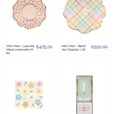
Meri Meri - Ladurée
₺475,00
Meri Meri - Bahar
₺550,00
Marie Antoinette M
Yeri Tabaklar L 8li
8li