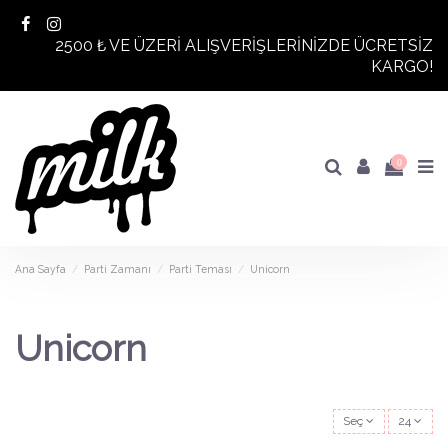
2500 ₺ VE ÜZERİ ALIŞVERİŞLERİNİZDE ÜCRETSİZ
KARGO!
0
Ana Sayfa
Parti Zamanı
Parti Teması
Unicorn
Unicorn
Seç
24