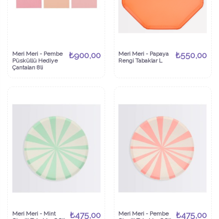
Meri Meri - Pembe
₺900,00
Meri Meri - Papaya
₺550,00
Püsküllü Hediye
Rengi Tabaklar L
Çantaları 8li
Meri Meri - Mint
₺475,00
Meri Meri - Pembe
₺475,00