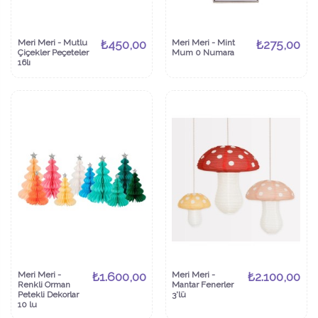
Meri Meri - Mutlu
₺450,00
Meri Meri - Mint
₺275,00
Çiçekler Peçeteler
Mum 0 Numara
16lı
Meri Meri -
₺1.600,00
Meri Meri -
₺2.100,00
Renkli Orman
Mantar Fenerler
Petekli Dekorlar
3'lü
10 lu