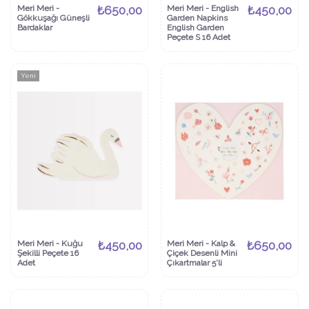
Meri Meri -
₺650,00
Meri Meri - English
₺450,00
Gökkuşağı Güneşli
Garden Napkins
Bardaklar
English Garden
Peçete S 16 Adet
Yeni
Meri Meri - Kuğu
₺450,00
Meri Meri - Kalp &
₺650,00
Şekilli Peçete 16
Çiçek Desenli Mini
Adet
Çıkartmalar 5'li