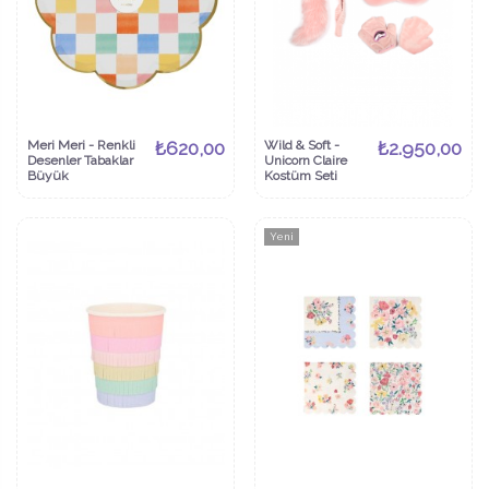
Meri Meri - Renkli
₺620,00
Wild & Soft -
₺2.950,00
Desenler Tabaklar
Unicorn Claire
Büyük
Kostüm Seti
Yeni