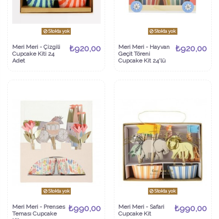
Stokta yok
Stokta yok
Meri Meri - Çizgili
₺920,00
Meri Meri - Hayvan
₺920,00
Cupcake Kiti 24
Geçit Töreni
Adet
Cupcake Kit 24'lü
Stokta yok
Stokta yok
Meri Meri - Prenses
₺990,00
Meri Meri - Safari
₺990,00
Teması Cupcake
Cupcake Kit