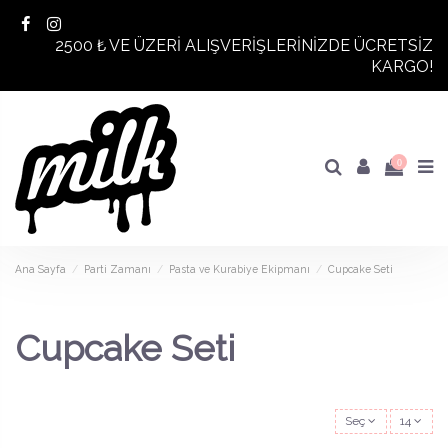
2500 ₺ VE ÜZERİ ALIŞVERİŞLERİNİZDE ÜCRETSİZ
KARGO!
0
Ana Sayfa
Parti Zamanı
Pasta ve Kurabiye Ekipmanı
Cupcake Seti
Cupcake Seti
Seç
14