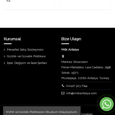
Kit
Kurumsal
Bize Ulaşın
Mesafeli Satış Sözleşmesi
Milk Antalya
Gizlilik ve Güvelik Politikası
Merkez Showroom
İptal, Değişim ve İade Şartları
Fener Mahallesi, Lara Caddesi, 1958
Sokak, 197/1
Muratpaşa, 07160 Antalya, Turkey
(0242) 323 7744
info@milkantalya.com
KVKK
ve
Gizlilik Politikasını
Okudum Onaylıyorum.
Uygulama ve Tasarım
Destech Internet Hizmetleri