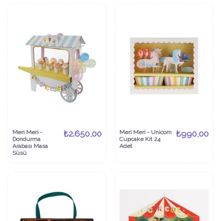
Meri Meri -
₺2.650,00
Meri Meri - Unicorn
₺990,00
Dondurma
Cupcake Kit 24
Arabası Masa
Adet
Süsü