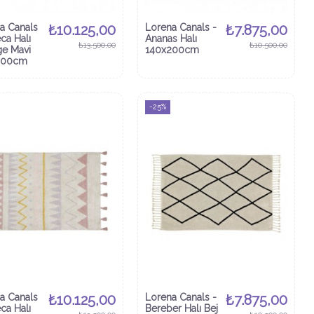
a Canals
₺10.125,00
Lorena Canals -
₺7.875,00
ca Halı
Ananas Halı
₺13.500,00
₺10.500,00
ge Mavi
140x200cm
200cm
-25%
a Canals
₺10.125,00
Lorena Canals -
₺7.875,00
ca Halı
Bereber Halı Bej