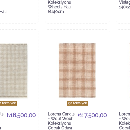
Koleksiyonu
Vinta
Wheels Halı
140x
Halı
Ø140cm
Stokta yok
Stokta yok
ls
₺18.500,00
Lorena Canals
₺17.500,00
Loren
- Wouf Wouf
- Wo
Koleksiyonu
Kolek
ı
Çocuk Odası
Çocuk