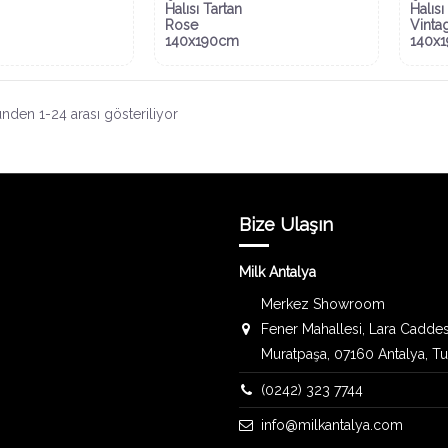
Halısı Tartan
Halısı
Rose
Vinta
140x190cm
140x
nden 1-24 arası gösteriliyor
Bize Ulaşın
Milk Antalya
Merkez Showroom
Fener Mahallesi, Lara Caddes
Muratpaşa, 07160 Antalya, T
(0242) 323 7744
info@milkantalya.com