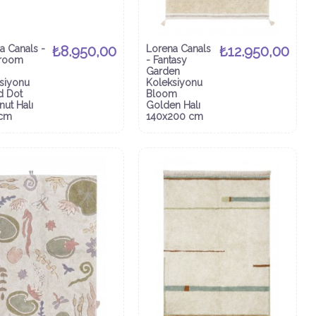
a Canals -
₺8.950,00
Lorena Canals
₺12.950,00
room
- Fantasy
Garden
siyonu
Koleksiyonu
d Dot
Bloom
nut Halı
Golden Halı
cm
140x200 cm