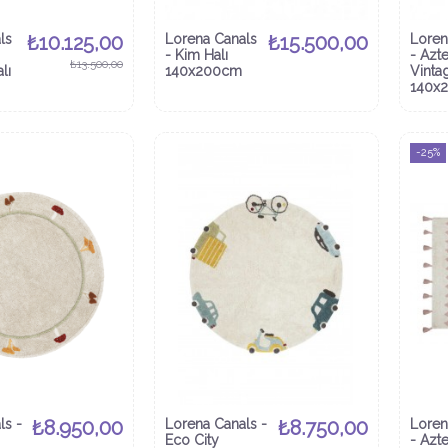
ls
₺10.125,00
Lorena Canals
₺15.500,00
Loren
- Kim Halı
- Azte
₺13.500,00
alı
140x200cm
Vinta
140x
-25%
ls -
₺8.950,00
Lorena Canals -
₺8.750,00
Loren
Eco City
- Azte