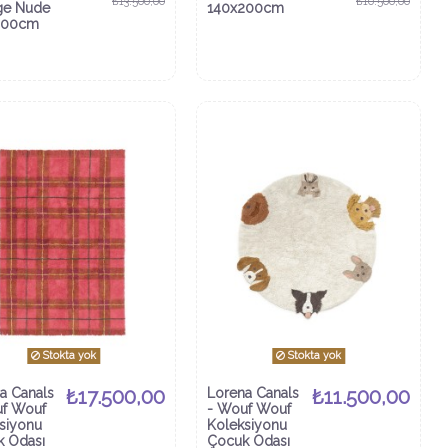
₺13.500,00
₺10.500,00
ge Nude
140x200cm
200cm
Stokta yok
Stokta yok
a Canals
₺17.500,00
Lorena Canals
₺11.500,00
uf Wouf
- Wouf Wouf
siyonu
Koleksiyonu
 Odası
Çocuk Odası