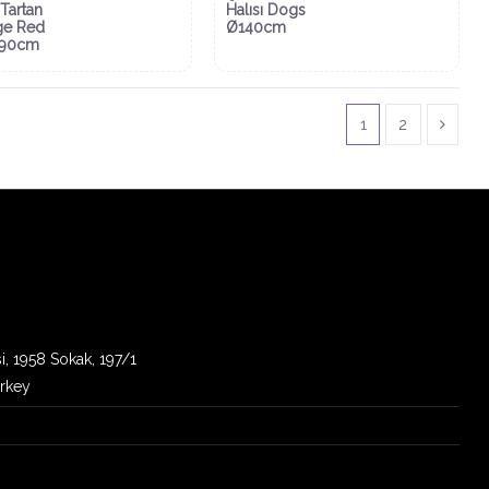
 Tartan
Halısı Dogs
ge Red
Ø140cm
190cm
1
2
i, 1958 Sokak, 197/1
urkey