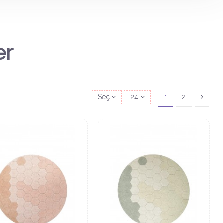
er
Seç
24
1
2