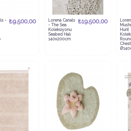
ls -
₺9.500,00
Lorena Canals
₺19.500,00
Loren
- The Sea
Mush
Koleksiyonu
Hunt
Seabed Halı
Kolek
b
140x200cm
Roun
Chest
Ø140