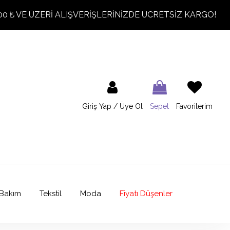
00 ₺ VE ÜZERİ ALIŞVERİŞLERİNİZDE ÜCRETSİZ KARGO!
Giriş Yap / Üye Ol
Sepet
Favorilerim
Bakım
Tekstil
Moda
Fiyatı Düşenler