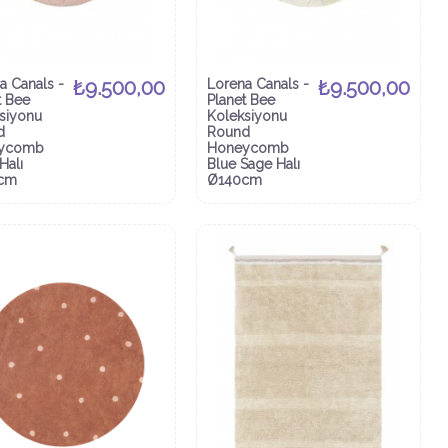
a Canals -
₺9.500,00
Lorena Canals -
₺9.500,00
t Bee
Planet Bee
siyonu
Koleksiyonu
d
Round
ycomb
Honeycomb
Halı
Blue Sage Halı
cm
Ø140cm