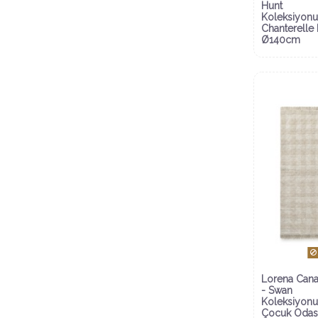
Hunt
Koleksiyonu
Chanterelle 
Ø140cm
Lorena Cana
- Swan
Koleksiyonu
Çocuk Odas