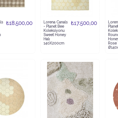
ls
₺18.500,00
Lorena Canals
₺17.500,00
Loren
- Planet Bee
Plane
Koleksiyonu
Kolek
ı
Sweet Honey
Roun
Halı
Hone
140X200cm
Rose 
Ø140