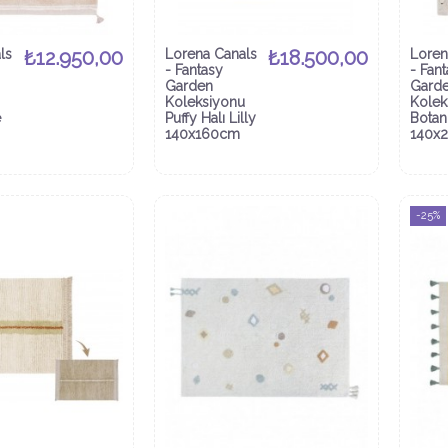
ls
₺12.950,00
Lorena Canals
₺18.500,00
Loren
- Fantasy
- Fan
Garden
Gard
Koleksiyonu
Kolek
e
Puffy Halı Lilly
Botani
140x160cm
140x
-25%