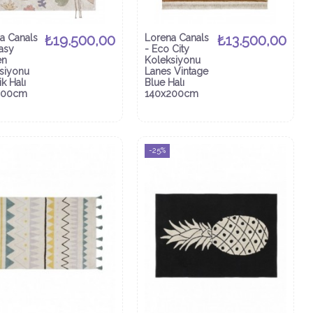
a Canals
₺19.500,00
Lorena Canals
₺13.500,00
tasy
- Eco City
en
Koleksiyonu
siyonu
Lanes Vintage
k Halı
Blue Halı
200cm
140x200cm
-25%