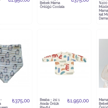
₺1.950,00
₺375,00
Bebek Mama
%100 
Önlüğü Coolala
Müsli
Mama 
kat Mü
Dama
-
₺375,00
Beaba - 2si 1
₺1.950,00
Mama
a
Arada Önlük
Bebe
queen
Playful
Önlüğ