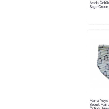
Arada Önlük
Sage Green
Mama Yoyo 
Bebek Mam
Önlüğü Pin