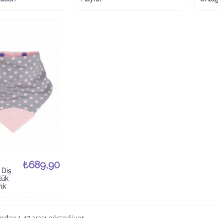
₺689,90
 Diş
lük
nk