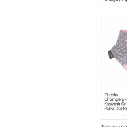
Cheeky
Chompers -
Kaşıyıcılı Ön
Polka Dot Pi