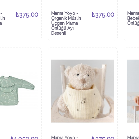
-
₺375,00
Mama Yoyo -
₺375,00
Mama
lin
Organik Müslin
Bebe
a
Üçgen Mama
Önlü
Önlüğü Ayı
Desenli
1
Mama Yoyo -
Mama