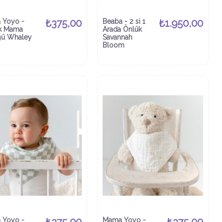
 Yoyo -
₺375,00
Beaba - 2 si 1
₺1.950,00
k Mama
Arada Önlük
ğü Whaley
Savannah
Bloom
 Yoyo -
Mama Yoyo -