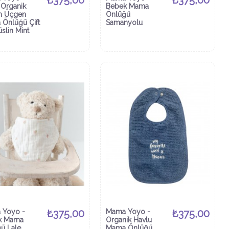
₺375,00
₺375,00
Organik
Bebek Mama
n Üçgen
Önlüğü
Önlüğü Çift
Samanyolu
slin Mint
 Yoyo -
₺375,00
Mama Yoyo -
₺375,00
k Mama
Organik Havlu
ü Lale
Mama Önlüğü