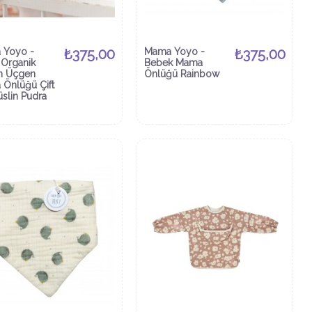
 Yoyo -
₺375,00
Mama Yoyo -
₺375,00
Organik
Bebek Mama
n Üçgen
Önlüğü Rainbow
Önlüğü Çift
üslin Pudra