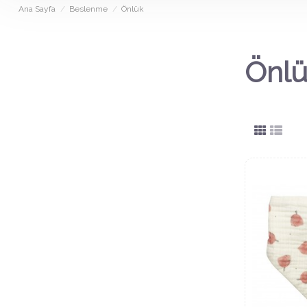
Ana Sayfa
Beslenme
Önlük
Önl