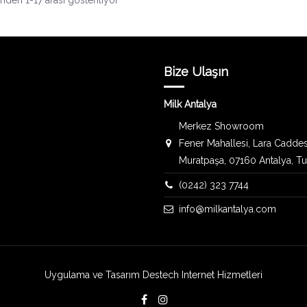
den 1-17 arası gösteriliyor
Bize Ulaşın
Milk Antalya
Merkez Showroom
Fener Mahallesi, Lara Caddes
Muratpaşa, 07160 Antalya, T
(0242) 323 7744
info@milkantalya.com
Uygulama ve Tasarım
Destech Internet Hizmetleri