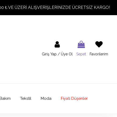
00 ₺ VE ÜZERİ ALIŞVERİŞLERİNİZDE ÜCRETSİZ KARGO!
Giriş Yap / Üye Ol
Sepet
Favorilerim
Bakım
Tekstil
Moda
Fiyatı Düşenler