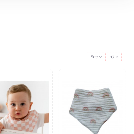
Seç
17