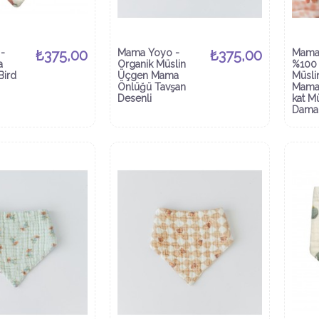
-
₺375,00
Mama Yoyo -
₺375,00
Mama
a
Organik Müslin
%100 
Bird
Üçgen Mama
Müsli
Önlüğü Tavşan
Mama 
Desenli
kat M
Dama