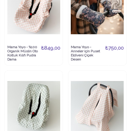
Mama Yoyo - %100
₺849,00
Mama Yoyo -
₺750,00
Organik Müslin Oto
Anneler için Puset
Koltuk Kılıfı Pudra
Eldiveni Çiçek
Dama
Desen