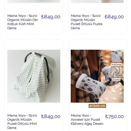
Mama Yoyo - %100
₺849,00
Mama Yoyo - %100
₺849,00
Organik Müslin Oto
Organik Müslin
Koltuk Kılıfı Mint
Puset Örtüsü Pudra
Dama
Dama
Stokta yok
Mama Yoyo - %100
₺849,00
Mama Yoyo -
₺750,00
Organik Müslin
Anneler için Puset
Puset Örtüsü Mint
Eldiveni Ağaç Desen
Dama