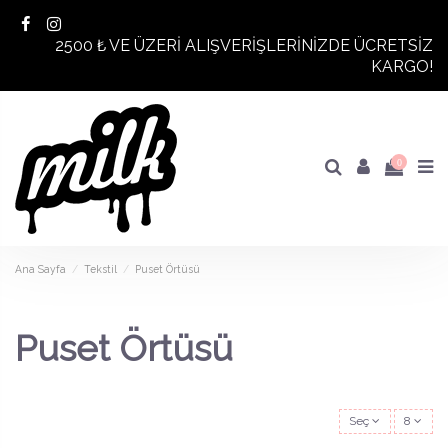
2500 ₺ VE ÜZERİ ALIŞVERİŞLERİNİZDE ÜCRETSİZ
KARGO!
0
Ana Sayfa
Tekstil
Puset Örtüsü
Puset Örtüsü
Seç
8