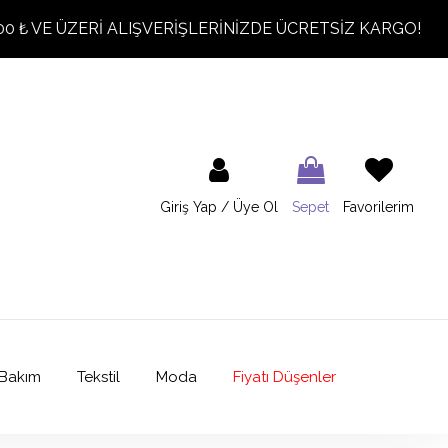
00 ₺ VE ÜZERİ ALIŞVERİŞLERİNİZDE ÜCRETSİZ KARGO!
Giriş Yap / Üye Ol
Sepet
Favorilerim
Bakım
Tekstil
Moda
Fiyatı Düşenler