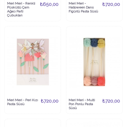
Meri Meri - Renkli
₺650,00
Meri Meri -
₺720,00
Püsküllü Çam
Halloween Dans
Ağacı Parti
Figürlü Pasta Süsü
Çubukları
Meri Meri - Peri Kızı
₺720,00
Meri Meri - Multi
₺720,00
Pasta Süsü
Pon Ponlu Pasta
Süsü