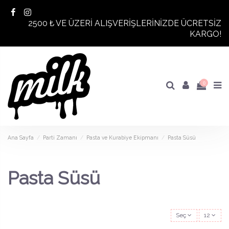
2500 ₺ VE ÜZERİ ALIŞVERİŞLERİNİZDE ÜCRETSİZ
KARGO!
0
Ana Sayfa
Parti Zamanı
Pasta ve Kurabiye Ekipmanı
Pasta Süsü
Pasta Süsü
Seç
12