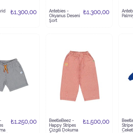
rid
₺1.300,00
Antebies -
₺1.300,00
Anteb
Okyanus Deseni
Palmi
Şort
-
₺1.250,00
BeetleBeez -
₺1.500,00
Beetl
es
Happy Stripes
Stripe
uma
Çizgili Dokuma
Ceket