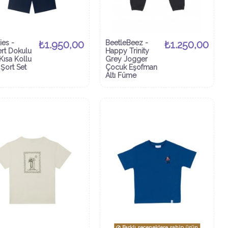
ies -
₺1.950,00
BeetleBeez -
₺1.250,00
ert Dokulu
Happy Trinity
Kısa Kollu
Grey Jogger
 Şort Set
Çocuk Eşofman
Altı Füme
Farklı seçeneklere sahip ürün