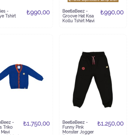
ies -
₺990,00
BeetleBeez -
₺990,00
ye Tshirt
Groove Hat Kısa
Kollu Tshirt Mavi
eBeez -
₺1.750,00
BeetleBeez -
₺1.250,00
s Triko
Funny Pink
 Mavi
Monster Jogger