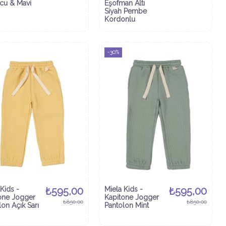
cu & Mavi
Eşofman Altı
Siyah Pembe
Kordonlu
-30%
Kids -
₺595,00
Miela Kids -
₺595,00
one Jogger
Kapitone Jogger
₺850,00
₺850,00
lon Açık Sarı
Pantolon Mint