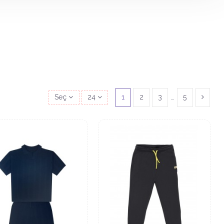
Seç
24
1
2
3
…
5