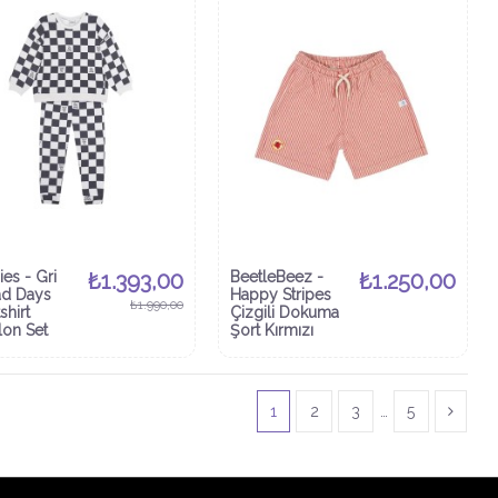
ies - Gri
₺1.393,00
BeetleBeez -
₺1.250,00
ad Days
Happy Stripes
₺1.990,00
shirt
Çizgili Dokuma
lon Set
Şort Kırmızı
1
2
3
…
5