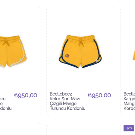
-
₺950,00
Beetlebeez -
₺950,00
Beetl
kru
Retro Şort Mavi
Kargo
go
Çizgili Mango
Mang
rdonlu
Turuncu Kordonlu
Kord
-30%