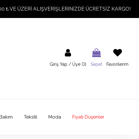
00 ₺ VE ÜZERİ ALIŞVERİŞLERİNİZDE ÜCRETSİZ KARGO!
Giriş Yap / Üye Ol
Sepet
Favorilerim
Bakım
Tekstil
Moda
Fiyatı Düşenler