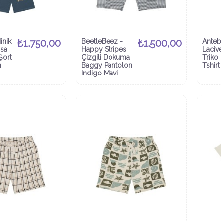
inik
₺1.750,00
BeetleBeez -
₺1.500,00
Anteb
ısa
Happy Stripes
Laciv
Şort
Çizgili Dokuma
Triko 
m
Baggy Pantolon
Tshirt
Indigo Mavi