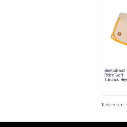
BeetleBeez 
Retro Şort
Turuncu Biye
Toplam 101 ür