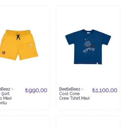
eBeez -
₺990,00
BeetleBeez -
₺1.100,00
 Şort
Cool Cone
o Mavi
Crew Tshirt Mavi
onlu