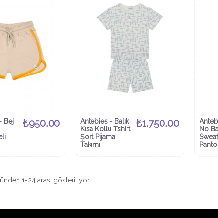
- Bej
₺950,00
Antebies - Balık
₺1.750,00
Anteb
Kısa Kollu Tshirt
No B
li
Şort Pijama
Sweat
Takımı
Panto
ünden 1-24 arası gösteriliyor