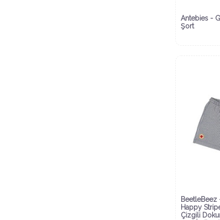
Antebies - G
Şort
BeetleBeez 
Happy Strip
Çizgili Dok