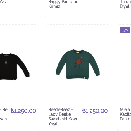
Mavi
Baggy Pantolon
Turun
Kırmızı
Biyeli
-30%
- Be
₺1.250,00
BeetleBeez -
₺1.250,00
Miela 
Lady Beetle
Kapit
iyah
Sweatshirt Koyu
Panto
Yeşil