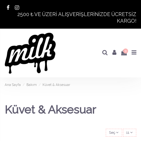
2500 ₺ VE ÜZERİ ALIŞVERİŞLERİNİZDE ÜCRETSİZ
KARGO!
0
Ana Sayfa
Bakım
Küvet & Aksesuar
Küvet & Aksesuar
Seç
11