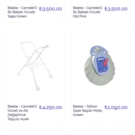
Beaba - Camele’O
₺3.500,00
Beaba - Camele’O
₺3.500,00
İlk Bebek Küveti
İlk Bebek Küveti
Sage Green
Old Pink
Beaba - Camele’O
₺4.250,00
Beaba - Silikon
₺1.090,00
Küvet ve Alt
Siper Başlık Misty
Değiştirme
Green
Taşıyıcı Ayak