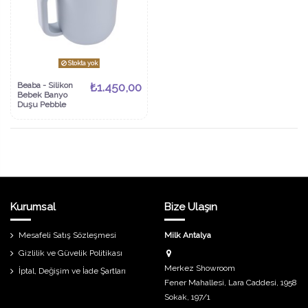
Stokta yok
Beaba - Silikon
₺1.450,00
Bebek Banyo
Duşu Pebble
Kurumsal
Bize Ulaşın
Mesafeli Satış Sözleşmesi
Milk Antalya
Gizlilik ve Güvelik Politikası
Merkez Showroom
İptal, Değişim ve İade Şartları
Fener Mahallesi, Lara Caddesi, 1958
Sokak, 197/1