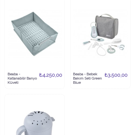
Beaba -
₺4.250,00
Beaba - Bebek
₺3.500,00
Katlanabilir Banyo
Bakım Seti Green
Küveti
Blue