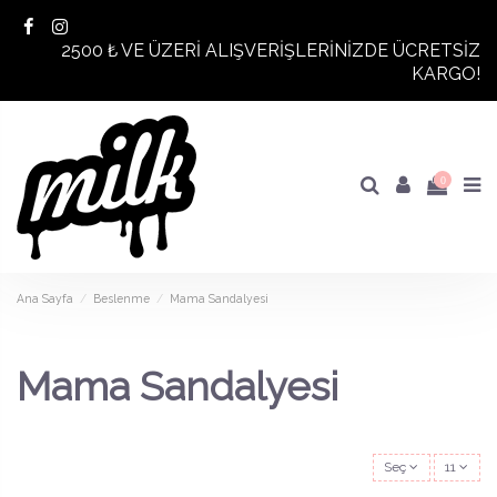
2500 ₺ VE ÜZERİ ALIŞVERİŞLERİNİZDE ÜCRETSİZ
KARGO!
0
Ana Sayfa
Beslenme
Mama Sandalyesi
Mama Sandalyesi
Seç
11