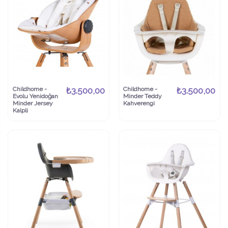
Childhome -
₺3.500,00
Childhome -
₺3.500,00
Evolu Yenidoğan
Minder Teddy
Minder Jersey
Kahverengi
Kalpli