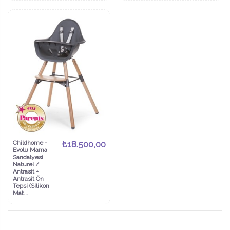
Childhome -
₺18.500,00
Evolu Mama
Sandalyesi
Naturel /
Antrasit +
Antrasit Ön
Tepsi (Silikon
Mat...