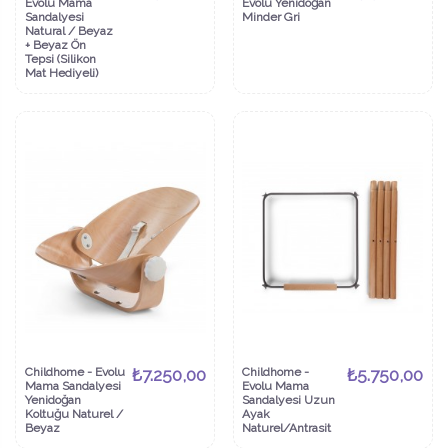
Evolu Mama
Evolu Yenidoğan
Sandalyesi
Minder Gri
Natural / Beyaz
+ Beyaz Ön
Tepsi (Silikon
Mat Hediyeli)
Childhome - Evolu
₺7.250,00
Childhome -
₺5.750,00
Mama Sandalyesi
Evolu Mama
Yenidoğan
Sandalyesi Uzun
Koltuğu Naturel /
Ayak
Beyaz
Naturel/Antrasit