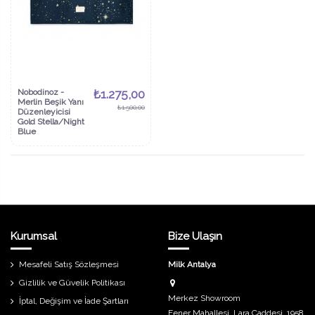
Nobodinoz -
₺1.275,00
Merlin Beşik Yanı
₺1.500,00
Düzenleyicisi
Gold Stella/Night
Blue
Kurumsal
Bize Ulaşın
Mesafeli Satış Sözleşmesi
Milk Antalya
Gizlilik ve Güvelik Politikası
Merkez Showroom
İptal, Değişim ve İade Şartları
Fener Mahallesi, Lara Caddesi, 1958