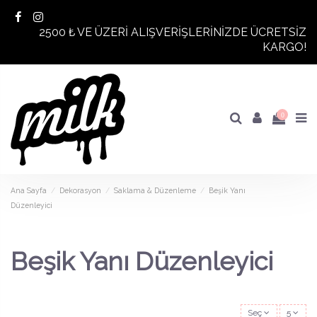
2500 ₺ VE ÜZERİ ALIŞVERİŞLERİNİZDE ÜCRETSİZ
KARGO!
0
Ana Sayfa
Dekorasyon
Saklama & Düzenleme
Beşik Yanı
Düzenleyici
Beşik Yanı Düzenleyici
Seç
5