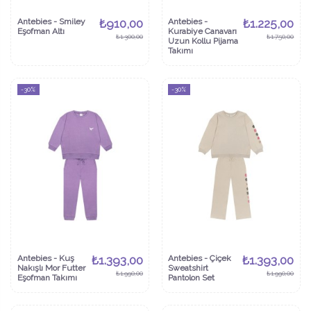
Antebies - Smiley
₺910,00
Antebies -
₺1.225,00
Eşofman Altı
Kurabiye Canavarı
₺1.300,00
₺1.750,00
Uzun Kollu Pijama
Takımı
-30%
-30%
Antebies - Kuş
₺1.393,00
Antebies - Çiçek
₺1.393,00
Nakışlı Mor Futter
Sweatshirt
₺1.990,00
₺1.990,00
Eşofman Takımı
Pantolon Set