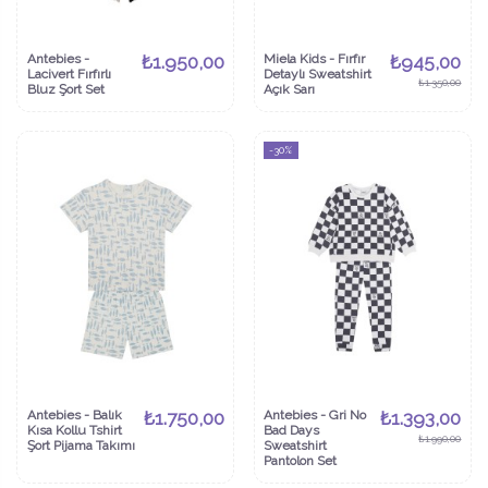
Antebies -
₺1.950,00
Miela Kids - Fırfır
₺945,00
Lacivert Fırfırlı
Detaylı Sweatshirt
₺1.350,00
Bluz Şort Set
Açık Sarı
-30%
Antebies - Balık
₺1.750,00
Antebies - Gri No
₺1.393,00
Kısa Kollu Tshirt
Bad Days
₺1.990,00
Şort Pijama Takımı
Sweatshirt
Pantolon Set