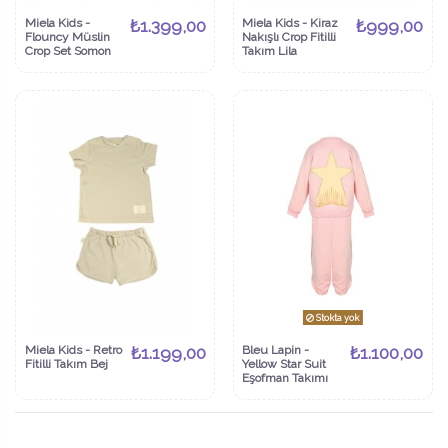
Miela Kids -
₺1.399,00
Miela Kids - Kiraz
₺999,00
Flouncy Müslin
Nakışlı Crop Fitilli
Crop Set Somon
Takım Lila
Stokta yok
Miela Kids - Retro
₺1.199,00
Bleu Lapin -
₺1.100,00
Fitilli Takım Bej
Yellow Star Suit
Eşofman Takımı