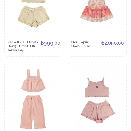
Miela Kids - Hearts
₺999,00
Bleu Lapin -
₺2.050,00
Nakışlı Crop Fitilli
Clove Elbise
Takım Bej