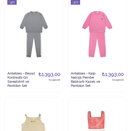
-30%
-30%
Antebies - Beyaz
₺1.393,00
Antebies - Kalp
₺1.393,00
Kontrastlı Gri
Nakışlı Pembe
₺1.990,00
₺1.990,00
Sweatshirt ve
Balıksırtı Kazak ve
Pantolon Set
Pantolon Set