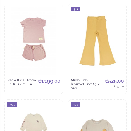
-30%
Miela Kids - Retro
₺1.199,00
Miela Kids -
₺525,00
Fitilli Takım Lila
İspanyol Tayt Açık
₺750,00
Sarı
-30%
-30%