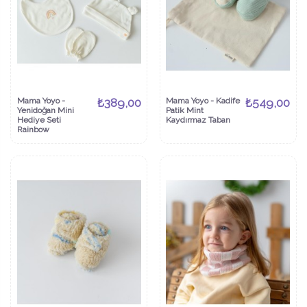
Mama Yoyo -
₺389,00
Mama Yoyo - Kadife
₺549,00
Yenidoğan Mini
Patik Mint
Hediye Seti
Kaydırmaz Taban
Rainbow