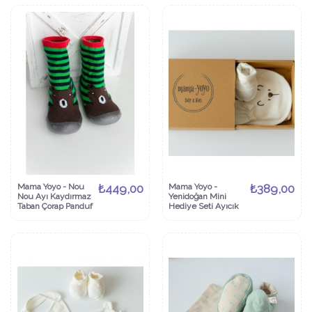
Mama Yoyo - Nou
₺449,00
Mama Yoyo -
₺389,00
Nou Ayı Kaydırmaz
Yenidoğan Mini
Taban Çorap Panduf
Hediye Seti Ayıcık