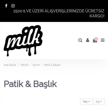
2500 ₺ VE ÜZERİ ALIŞVERİŞLERİNİZDE ÜCRETSİZ
KARGO!
0
Ana Sayfa
Tekstil
Giyim
Patik & Başlık
Patik & Başlık
Seç
23