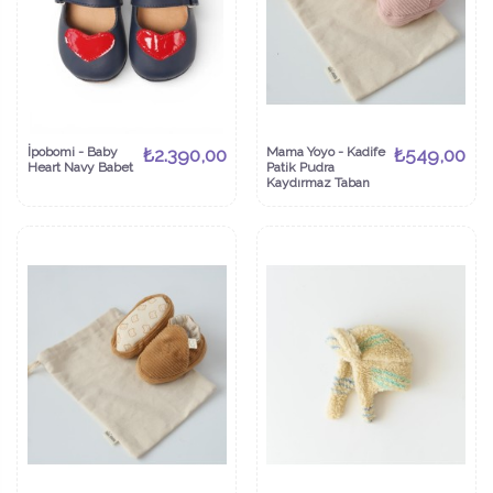
İpobomi - Baby
₺2.390,00
Mama Yoyo - Kadife
₺549,00
Heart Navy Babet
Patik Pudra
Kaydırmaz Taban