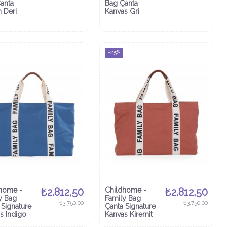
anta
Bag Çanta
 Deri
Kanvas Gri
-25%
home -
₺2.812,50
Childhome -
₺2.812,50
y Bag
Family Bag
₺3.750,00
₺3.750,00
 Signature
Çanta Signature
s Indigo
Kanvas Kiremit