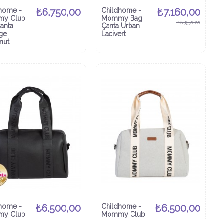
home -
₺6.750,00
Childhome -
₺7.160,00
y Club
Mommy Bag
₺8.950,00
anta
Çanta Urban
ige
Lacivert
nut
home -
₺6.500,00
Childhome -
₺6.500,00
y Club
Mommy Club