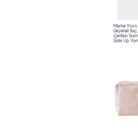
Mama Yoyo 
Seyahat İlaç
Çantası Sun
Side Up Yum