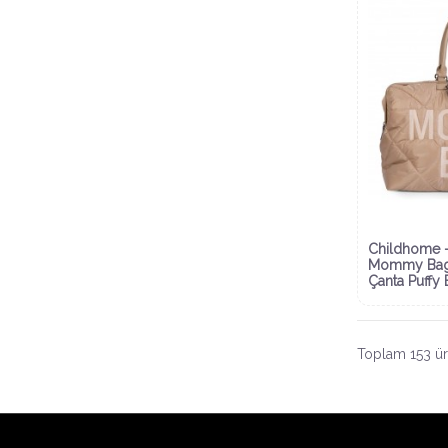
Childhome 
Mommy Ba
Çanta Puffy 
Toplam 153 ür