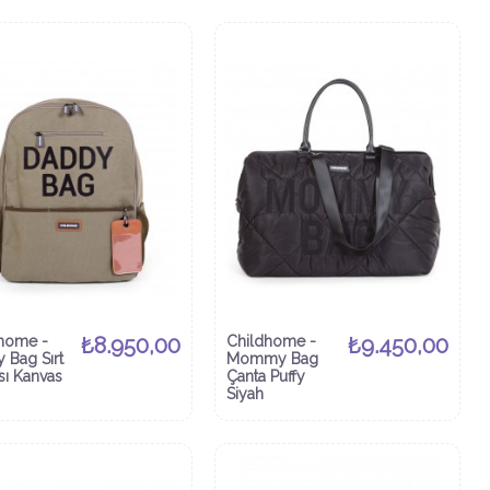
home -
₺8.950,00
Childhome -
₺9.450,00
 Bag Sırt
Mommy Bag
sı Kanvas
Çanta Puffy
Siyah