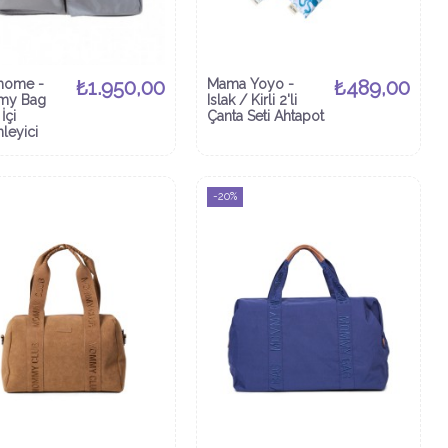
home -
₺1.950,00
Mama Yoyo -
₺489,00
y Bag
Islak / Kirli 2'li
İçi
Çanta Seti Ahtapot
leyici
-20%