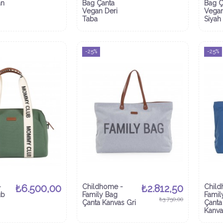
an
Bag Çanta
Bag Ç
Vegan Deri
Vegan
Taba
Siyah
-25%
-25%
-
₺6.500,00
Childhome -
₺2.812,50
Child
ub
Family Bag
Famil
₺3.750,00
Çanta Kanvas Gri
Çanta
Kanva