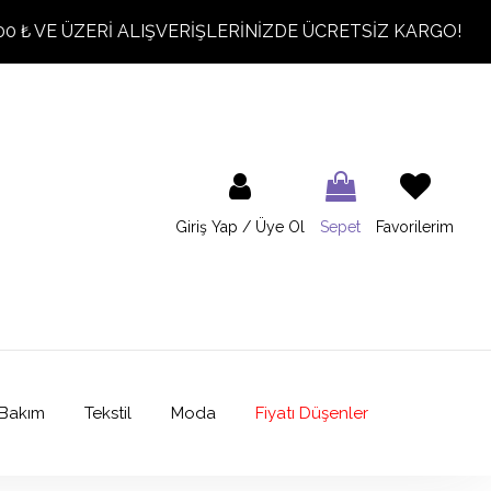
00 ₺ VE ÜZERİ ALIŞVERİŞLERİNİZDE ÜCRETSİZ KARGO!
Giriş Yap / Üye Ol
Sepet
Favorilerim
Bakım
Tekstil
Moda
Fiyatı Düşenler