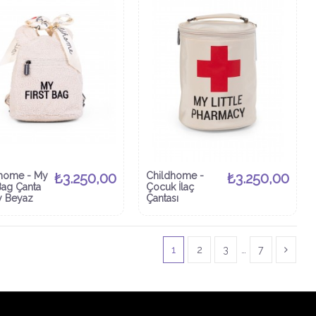
home - My
₺3.250,00
Childhome -
₺3.250,00
 Bag Çanta
Çocuk İlaç
y Beyaz
Çantası
1
2
3
…
7