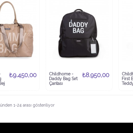
-
₺9.450,00
Childhome -
₺8.950,00
Child
g
Daddy Bag Sırt
First
Bej
Çantası
Tedd
ünden 1-24 arası gösteriliyor