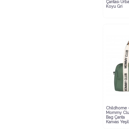
Çantası Urb
Koyu Gri
Childhome 
Mommy Cl
Bag Çanta
Kanvas Yeşil