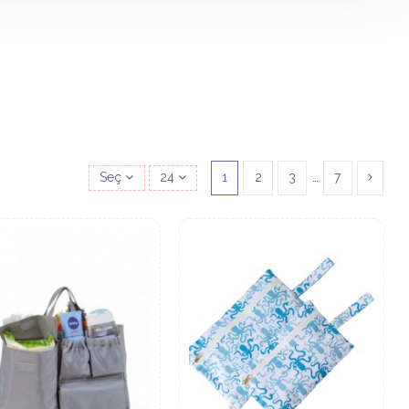
Seç
24
1
2
3
…
7