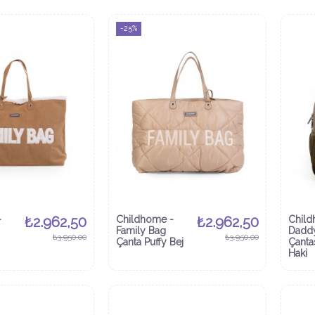
-25%
-
₺2.962,50
Childhome -
₺2.962,50
Child
Family Bag
Daddy
₺3.950,00
₺3.950,00
Çanta Puffy Bej
Çanta
Haki