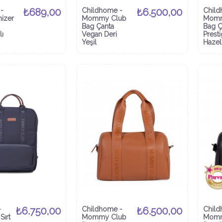
-
₺689,00
Childhome -
₺6.500,00
Child
nizer
Mommy Club
Momm
Bag Çanta
Bag Ç
lı
Vegan Deri
Prest
Yeşil
Hazel
-
₺6.750,00
Childhome -
₺6.500,00
Child
Sırt
Mommy Club
Momm