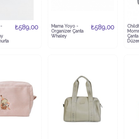
-
₺589,00
Mama Yoyo -
₺589,00
Child
Organizer Çanta
Momm
ny
Whaley
Çanta 
urta
Düzen