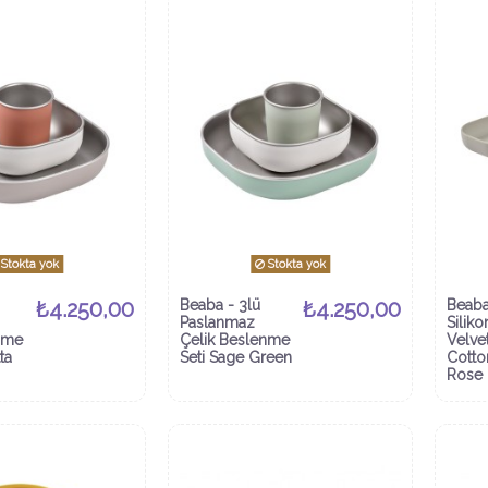
Stokta yok
Stokta yok
₺4.250,00
Beaba - 3lü
₺4.250,00
Beaba
Paslanmaz
Siliko
nme
Çelik Beslenme
Velve
ta
Seti Sage Green
Cotto
Rose