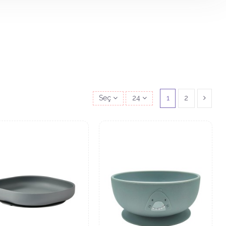
Seç
24
1
2