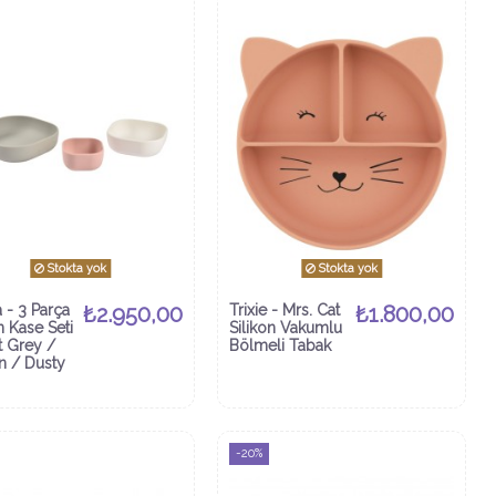
Stokta yok
Stokta yok
 - 3 Parça
₺2.950,00
Trixie - Mrs. Cat
₺1.800,00
n Kase Seti
Silikon Vakumlu
t Grey /
Bölmeli Tabak
n / Dusty
-20%