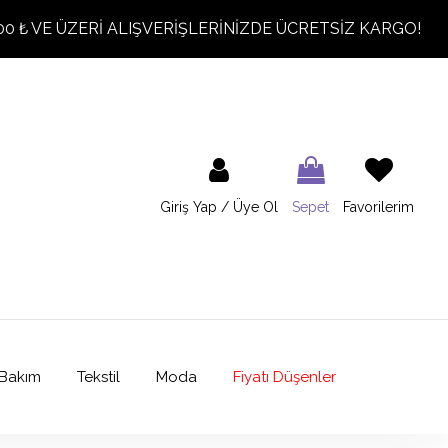
00 ₺ VE ÜZERİ ALIŞVERİŞLERİNİZDE ÜCRETSİZ KARGO!
Giriş Yap / Üye Ol
Sepet
Favorilerim
Bakım
Tekstil
Moda
Fiyatı Düşenler