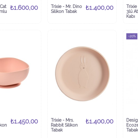
 Cat
₺1.600,00
Trixie - Mr. Dino
₺1.400,00
Trixie
umlu
Silikon Tabak
3lü At
Kabı
-20%
₺1.450,00
Trixie - Mrs.
₺1.400,00
Desig
ikon
Rabbit Silikon
Ecoze
Tabak
Tabak