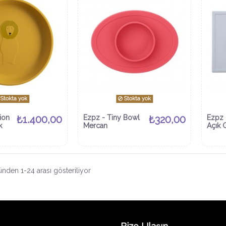
Stokta yok
Stokta yok
Lion
₺1.400,00
Ezpz - Tiny Bowl
₺320,00
Ezpz 
k
Mercan
Açık G
nden 1-24 arası gösteriliyor