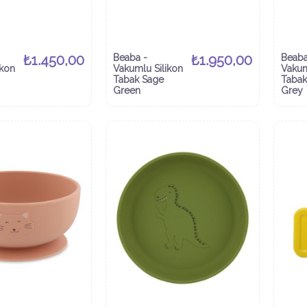
₺1.450,00
Beaba -
₺1.950,00
Beaba
ikon
Vakumlu Silikon
Vakum
Tabak Sage
Tabak
Green
Grey