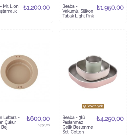
 - Mr. Lion
₺1.200,00
Beaba -
₺1.950,00
ıştırmalık
Vakumlu Silikon
Tabak Light Pink
Stokta yok
n Letters -
₺600,00
Beaba - 3lü
₺4.250,00
n Çukur
Paslanmaz
₺750,00
 Bej
Çelik Beslenme
Seti Cotton