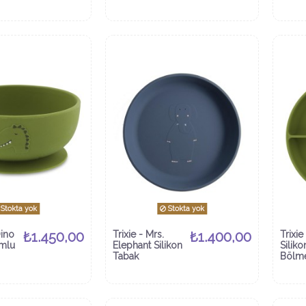
Stokta yok
Stokta yok
Dino
₺1.450,00
Trixie - Mrs.
₺1.400,00
Trixie
umlu
Elephant Silikon
Silik
Tabak
Bölme