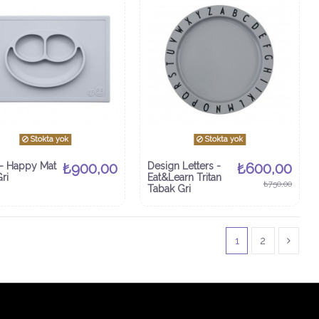
Stokta yok
Stokta yok
- Happy Mat
₺900,00
Design Letters -
₺600,00
ri
Eat&Learn Tritan
₺750,00
Tabak Gri
1
2