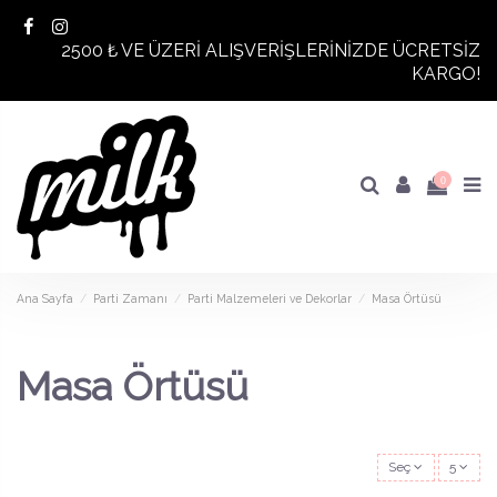
2500 ₺ VE ÜZERİ ALIŞVERİŞLERİNİZDE ÜCRETSİZ
KARGO!
0
Ana Sayfa
Parti Zamanı
Parti Malzemeleri ve Dekorlar
Masa Örtüsü
Masa Örtüsü
Seç
5