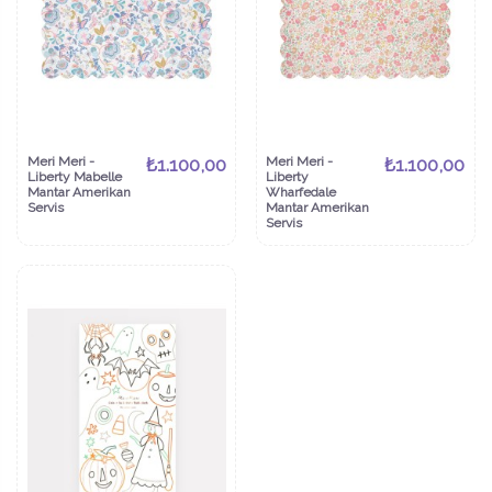
Meri Meri -
₺1.100,00
Meri Meri -
₺1.100,00
Liberty Mabelle
Liberty
Mantar Amerikan
Wharfedale
Servis
Mantar Amerikan
Servis