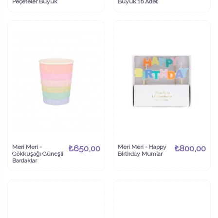
Peçeteler Büyük
Büyük 16 Adet
Meri Meri -
₺650,00
Meri Meri - Happy
₺800,00
Gökkuşağı Güneşli
Birthday Mumlar
Bardaklar