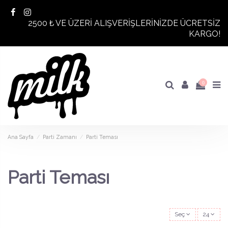
2500 ₺ VE ÜZERİ ALIŞVERİŞLERİNİZDE ÜCRETSİZ
KARGO!
0
Ana Sayfa
Parti Zamanı
Parti Teması
Parti Teması
Seç
24