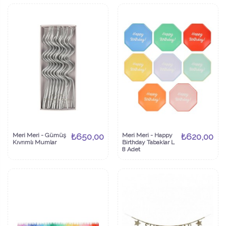
Meri Meri - Gümüş
₺650,00
Meri Meri - Happy
₺620,00
Kıvrımlı Mumlar
Birthday Tabaklar L
8 Adet