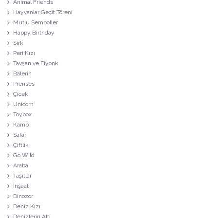
Animal Friends
Hayvanlar Geçit Töreni
Mutlu Semboller
Happy Birthday
Sirk
Peri Kızı
Tavşan ve Fiyonk
Balerin
Prenses
Çicek
Unicorn
Toybox
Kamp
Safari
Çiftlik
Go Wild
Araba
Taşıtlar
İnşaat
Dinozor
Deniz Kızı
Denizlerin Altı