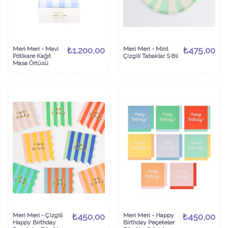
Meri Meri - Mavi
₺1.200,00
Meri Meri - Mint
₺475,00
Pötikare Kağıt
Çizgili Tabaklar S 8li
Masa Örtüsü
Meri Meri - Çizgili
₺450,00
Meri Meri - Happy
₺450,00
Happy Birthday
Birthday Peçeteler