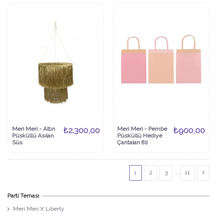
Meri Meri - Altın
₺2.300,00
Meri Meri - Pembe
₺900,00
Püsküllü Asılan
Püsküllü Hediye
Süs
Çantaları 8li
1
2
3
…
11
Parti Teması
Meri Meri X Liberty