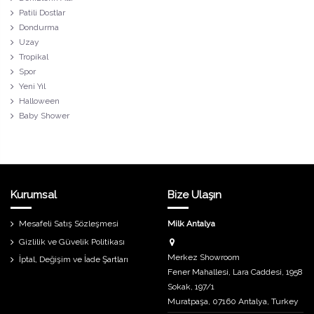
Patili Dostlar
Dondurma
Uzay
Tropikal
Spor
Yeni Yıl
Halloween
Baby Shower
Kurumsal
Bize Ulaşın
Mesafeli Satış Sözleşmesi
Milk Antalya
Gizlilik ve Güvelik Politikası
Merkez Showroom
İptal, Değişim ve İade Şartları
Fener Mahallesi, Lara Caddesi, 1958
Sokak, 197/1
Muratpaşa, 07160 Antalya, Turkey