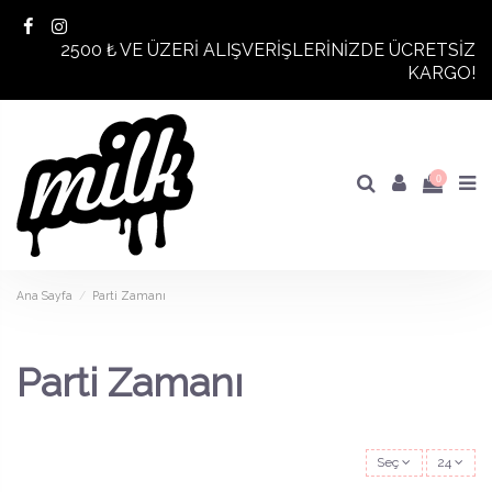
2500 ₺ VE ÜZERİ ALIŞVERİŞLERİNİZDE ÜCRETSİZ
KARGO!
0
Ana Sayfa
Parti Zamanı
Parti Zamanı
Seç
24