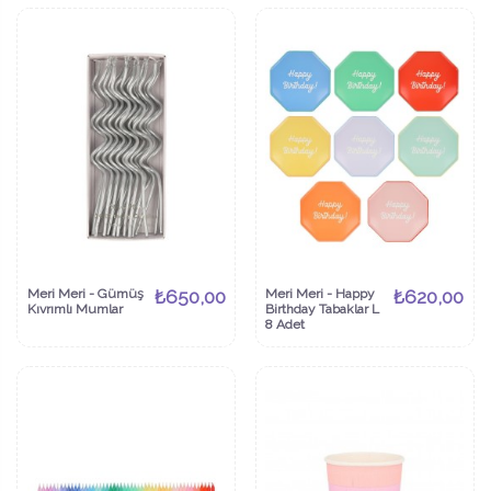
Meri Meri - Gümüş
₺650,00
Meri Meri - Happy
₺620,00
Kıvrımlı Mumlar
Birthday Tabaklar L
8 Adet