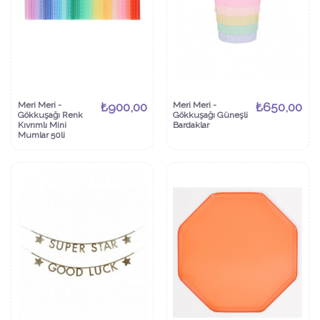
Meri Meri -
₺900,00
Meri Meri -
₺650,00
Gökkuşağı Renk
Gökkuşağı Güneşli
Kıvrımlı Mini
Bardaklar
Mumlar 50li