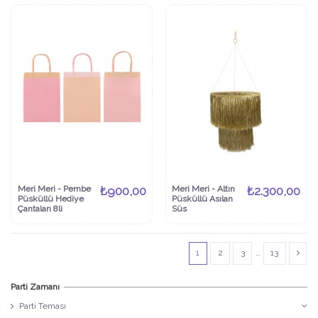
Meri Meri - Pembe
₺900,00
Meri Meri - Altın
₺2.300,00
Püsküllü Hediye
Püsküllü Asılan
Çantaları 8li
Süs
1
2
3
…
13
Parti Zamanı
Parti Teması