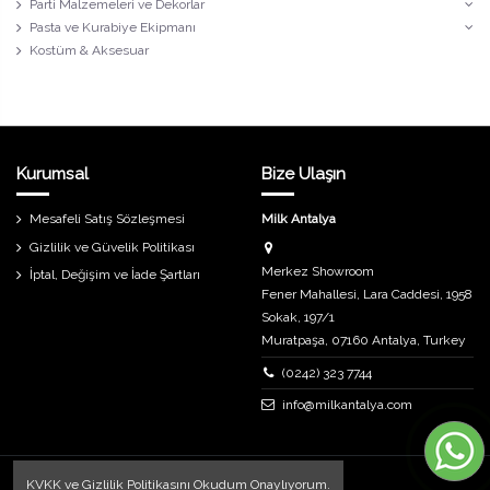
Parti Malzemeleri ve Dekorlar
Pasta ve Kurabiye Ekipmanı
Kostüm & Aksesuar
Kurumsal
Bize Ulaşın
Mesafeli Satış Sözleşmesi
Milk Antalya
Gizlilik ve Güvelik Politikası
Merkez Showroom
İptal, Değişim ve İade Şartları
Fener Mahallesi, Lara Caddesi, 1958
Sokak, 197/1
Muratpaşa, 07160 Antalya, Turkey
(0242) 323 7744
info@milkantalya.com
KVKK
ve
Gizlilik Politikasını
Okudum Onaylıyorum.