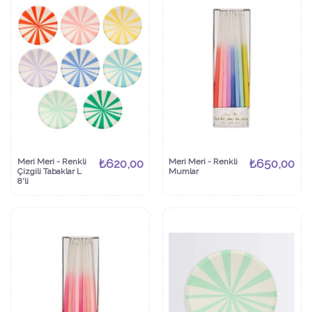
Meri Meri - Renkli
₺620,00
Meri Meri - Renkli
₺650,00
Çizgili Tabaklar L
Mumlar
8'li