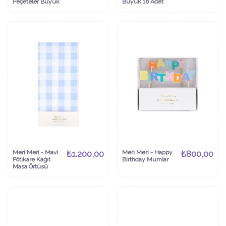
Peçeteler Büyük
Büyük 16 Adet
Meri Meri - Mavi
₺1.200,00
Meri Meri - Happy
₺800,00
Pötikare Kağıt
Birthday Mumlar
Masa Örtüsü