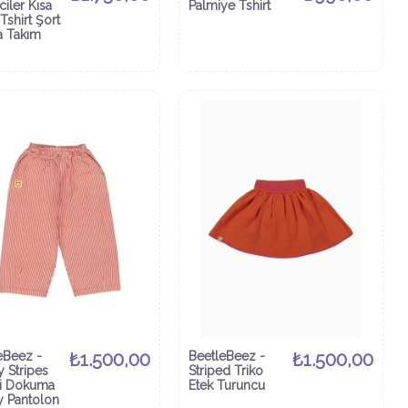
iler Kısa
Palmiye Tshirt
Tshirt Şort
a Takım
eBeez -
₺1.500,00
BeetleBeez -
₺1.500,00
 Stripes
Striped Triko
li Dokuma
Etek Turuncu
 Pantolon