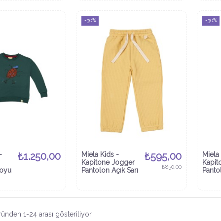
-30%
-30%
-
₺1.250,00
Miela Kids -
₺595,00
Miela 
Kapitone Jogger
Kapit
₺850,00
Koyu
Pantolon Açık Sarı
Panto
ünden 1-24 arası gösteriliyor