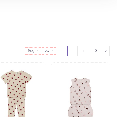
Seç
24
1
2
3
…
8