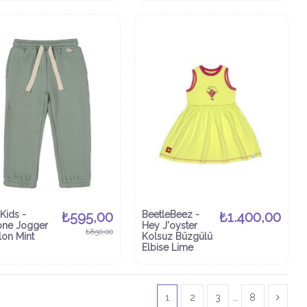
Kids -
₺595,00
BeetleBeez -
₺1.400,00
one Jogger
Hey J'oyster
₺850,00
lon Mint
Kolsuz Büzgülü
Elbise Lime
1
2
3
…
8