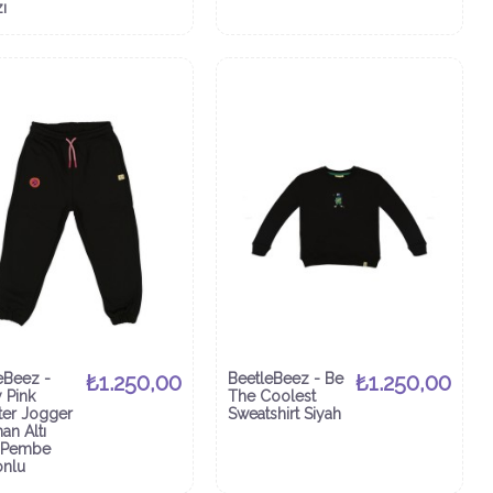
ı
eBeez -
₺1.250,00
BeetleBeez - Be
₺1.250,00
 Pink
The Coolest
er Jogger
Sweatshirt Siyah
an Altı
h Pembe
onlu