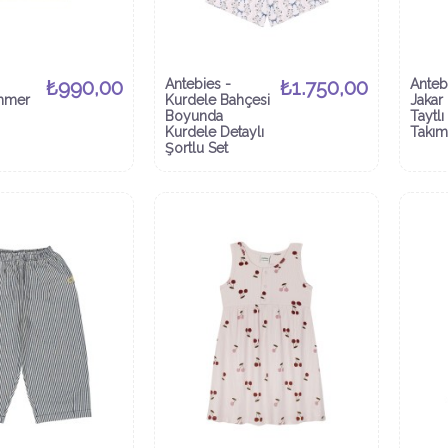
₺990,00
Antebies -
₺1.750,00
Anteb
mmer
Kurdele Bahçesi
Jakar 
Boyunda
Taytlı
Kurdele Detaylı
Takım
Şortlu Set