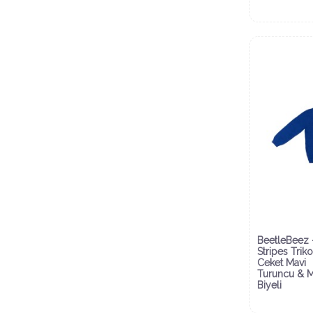
BeetleBeez 
Stripes Triko
Ceket Mavi
Turuncu & M
Biyeli