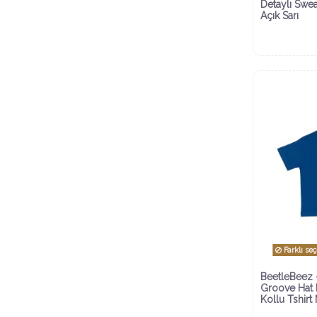
Detaylı Swea
Açık Sarı
Farklı se
BeetleBeez 
Groove Hat 
Kollu Tshirt