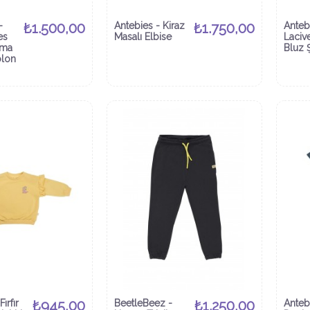
-
₺1.500,00
Antebies - Kiraz
₺1.750,00
Anteb
es
Masalı Elbise
Laciver
uma
Bluz 
olon
ırfır
₺945,00
BeetleBeez -
₺1.250,00
Anteb