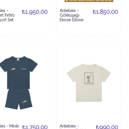
ies -
₺1.950,00
Antebies -
₺1.850,00
t Fırfırlı
Gökkuşağı
Şort Set
Ekose Elbise
ies - Minik
₺1.750,00
Antebies -
₺990,00