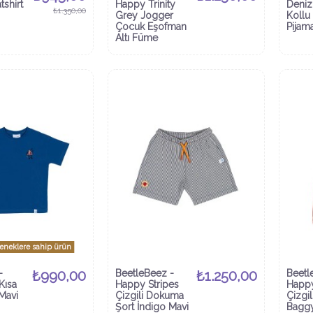
tshirt
Happy Trinity
Denizc
₺1.350,00
Grey Jogger
Kollu 
Çocuk Eşofman
Pijam
Altı Füme
çeneklere sahip ürün
-
₺990,00
BeetleBeez -
₺1.250,00
Beetl
Kısa
Happy Stripes
Happy
 Mavi
Çizgili Dokuma
Çizgi
Şort İndigo Mavi
Baggy