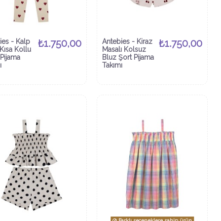
ies - Kalp
₺1.750,00
Antebies - Kiraz
₺1.750,00
Kısa Kollu
Masalı Kolsuz
 Pijama
Bluz Şort Pijama
ı
Takımı
Farklı seçeneklere sahip ürün