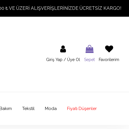
00 ₺ VE ÜZERİ ALIŞVERİŞLERİNİZDE ÜCRETSİZ KARGO!
Giriş Yap / Üye Ol
Sepet
Favorilerim
Bakım
Tekstil
Moda
Fiyatı Düşenler