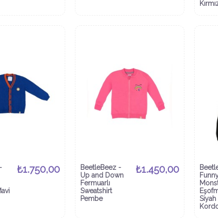
Kırmız
-
₺1.750,00
BeetleBeez -
₺1.450,00
Beetl
Up and Down
Funny
Fermuarlı
Monst
avi
Sweatshirt
Eşofm
Pembe
Siya
Kord