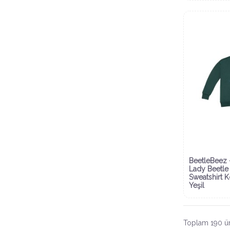
BeetleBeez 
Lady Beetle
Sweatshirt 
Yeşil
Toplam 190 ür