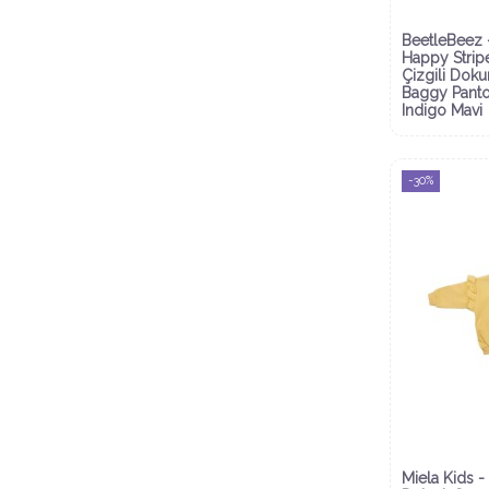
BeetleBeez 
Happy Strip
Çizgili Dok
Baggy Pant
Indigo Mavi
-30%
Miela Kids - F