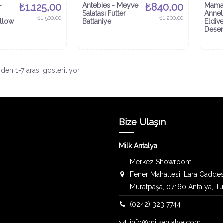
-
₺1.125,00
Antebies - Meyve
₺840,00
Mama
Salatası Futter
Annel
₺1.500,00
₺1.200,00
illow
Battaniye
Eldiv
Dese
en 1-7 arası gösteriliyor
Bize Ulaşın
Milk Antalya
Merkez Showroom
Fener Mahallesi, Lara Caddes
Muratpaşa, 07160 Antalya, T
(0242) 323 7744
info@milkantalya.com