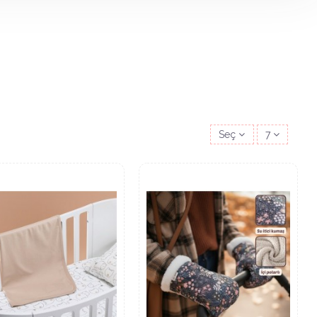
Seç
7