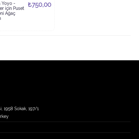
 Yoyo -
₺750,00
er için Puset
eni Ağaç
n
i, 1958 Sokak, 197/1
urkey