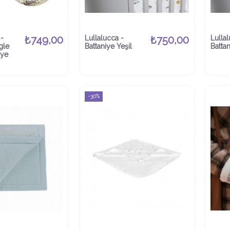
-
₺749,00
Lullalucca -
₺750,00
Lullal
gle
Battaniye Yeşil
Battan
iye
-30%