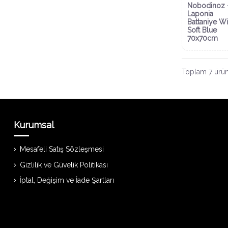
Nobodinoz 
Laponia
Battaniye W
Soft Blue
70x70cm
Toplam 7 üründ
Kurumsal
Mesafeli Satış Sözleşmesi
Gizlilik ve Güvelik Politikası
İptal, Değişim ve İade Şartları