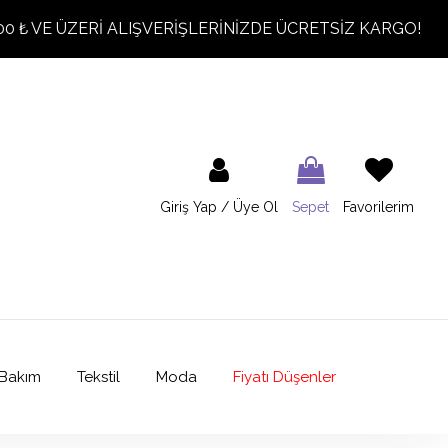
00 ₺ VE ÜZERİ ALIŞVERİŞLERİNİZDE ÜCRETSİZ KARGO!
Giriş Yap / Üye Ol
Sepet
Favorilerim
Bakım
Tekstil
Moda
Fiyatı Düşenler