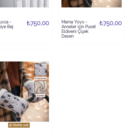
ucca -
₺750,00
Mama Yoyo -
₺750,00
iye Bej
Anneler için Puset
Eldiveni Çiçek
Desen
Stokta yok