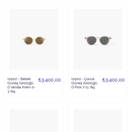
Izipizi - Bebek
₺3.400,00
Izipizi - Çocuk
₺3.400,00
Güneş Gözlüğü
Güneş Gözlüğü
D Vanilla Krem 0-
D Pink 7-11 Yaş
3 Yaş