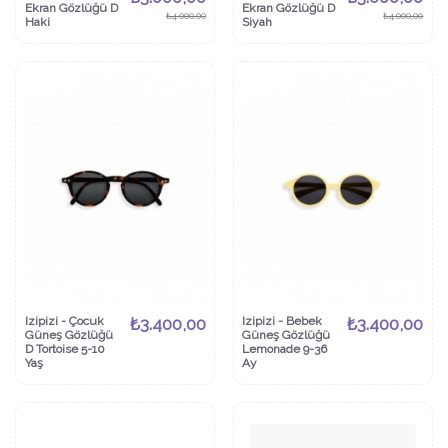
Ekran Gözlüğü D
Ekran Gözlüğü D
₺4.000,00
₺4.000,00
Haki
Siyah
Izipizi - Çocuk
₺3.400,00
Izipizi - Bebek
₺3.400,00
Güneş Gözlüğü
Güneş Gözlüğü
D Tortoise 5-10
Lemonade 9-36
Yaş
Ay