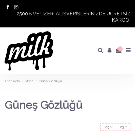
2500 ₺ VE ÜZERİ ALIŞVERİŞLERİNİZDE ÜCRETSİZ
KARGO!
0
Ana Sayfa
Moda
Güneş Gözlüğü
Güneş Gözlüğü
Seç
23