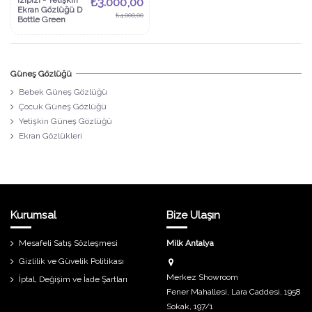
Izipizi - Yetişkin
₺3.000,00
Ekran Gözlüğü D
₺4.000,00
Bottle Green
Güneş Gözlüğü
Bebek Güneş Gözlüğü
Çocuk Güneş Gözlüğü
Yetişkin Güneş Gözlüğü
Ekran Gözlükleri
Kurumsal
Bize Ulaşın
Mesafeli Satış Sözleşmesi
Milk Antalya
Gizlilik ve Güvelik Politikası
Merkez Showroom
İptal, Değişim ve İade Şartları
Fener Mahallesi, Lara Caddesi, 1958
Sokak, 197/1