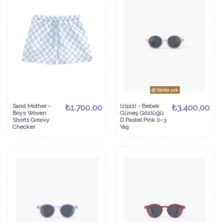
Stokta yok
Sand Mother -
₺1.700,00
Izipizi - Bebek
₺3.400,00
Boys Woven
Güneş Gözlüğü
Shorts Groovy
D Pastel Pink 0-3
Checker
Yaş