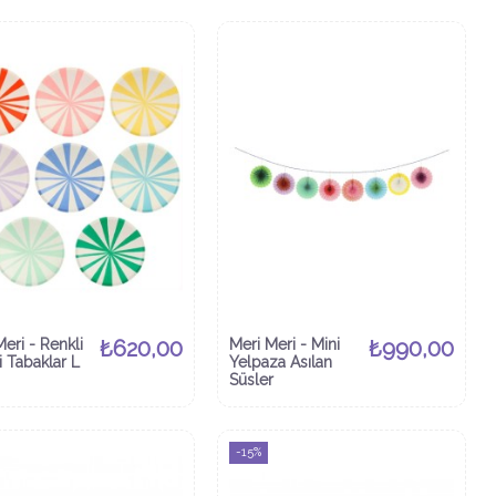
eri - Renkli
₺620,00
Meri Meri - Mini
₺990,00
i Tabaklar L
Yelpaza Asılan
Süsler
-15%