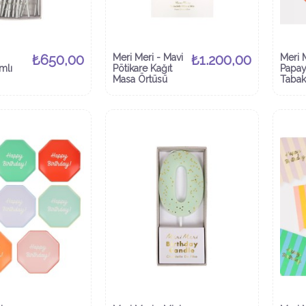
₺650,00
Meri Meri - Mavi
₺1.200,00
Meri 
mlı
Pötikare Kağıt
Papay
Masa Örtüsü
Tabak