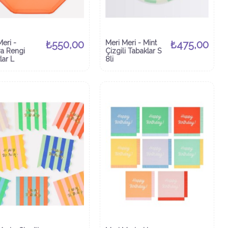
Meri -
₺550,00
Meri Meri - Mint
₺475,00
a Rengi
Çizgili Tabaklar S
lar L
8li