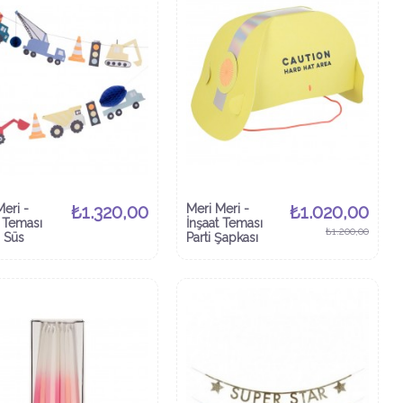
Meri -
₺1.320,00
Meri Meri -
₺1.020,00
t Teması
İnşaat Teması
₺1.200,00
n Süs
Parti Şapkası