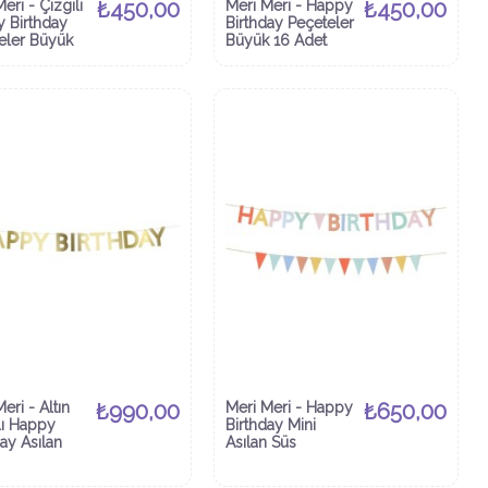
eri - Çizgili
₺450,00
Meri Meri - Happy
₺450,00
 Birthday
Birthday Peçeteler
eler Büyük
Büyük 16 Adet
eri - Altın
₺990,00
Meri Meri - Happy
₺650,00
lı Happy
Birthday Mini
ay Asılan
Asılan Süs