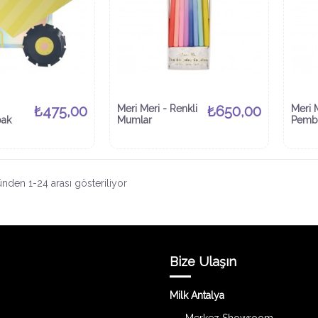
₺475,00
Meri Meri - Renkli
₺650,00
Meri 
ak
Mumlar
Pemb
nden 1-24 arası gösteriliyor
Bize Ulaşın
Milk Antalya