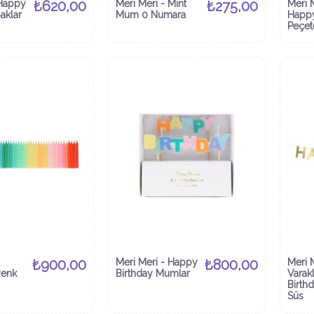
 Happy
₺620,00
Meri Meri - Mint
₺275,00
Meri M
aklar
Mum 0 Numara
Happy
Peçet
₺900,00
Meri Meri - Happy
₺800,00
Meri M
Renk
Birthday Mumlar
Varak
Birthd
Süs