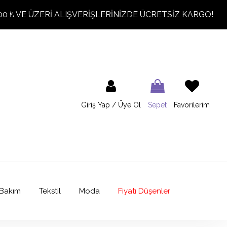
00 ₺ VE ÜZERİ ALIŞVERİŞLERİNİZDE ÜCRETSİZ KARGO!
Giriş Yap / Üye Ol
Sepet
Favorilerim
Bakım
Tekstil
Moda
Fiyatı Düşenler