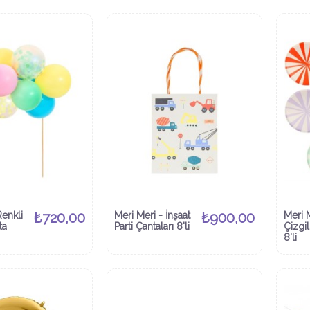
Renkli
₺720,00
Meri Meri - İnşaat
₺900,00
Meri M
ta
Parti Çantaları 8'li
Çizgil
8'li