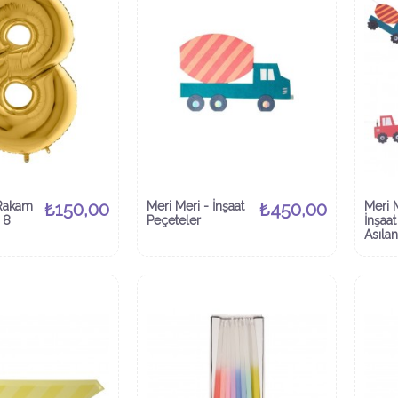
 Rakam
₺150,00
Meri Meri - İnşaat
₺450,00
Meri 
 8
Peçeteler
İnşaa
Asıla