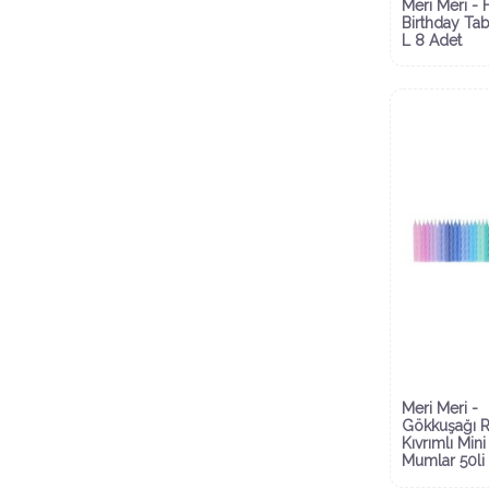
Meri Meri -
Birthday Tab
L 8 Adet
Meri Meri -
Gökkuşağı 
Kıvrımlı Mini
Mumlar 50li