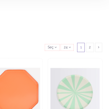
Seç
24
1
2