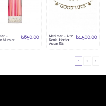
Meri -
₺650,00
Meri Meri - Altın
₺1.500,00
e Mumlar
Renkli Harfler
Asılan Süs
1
2