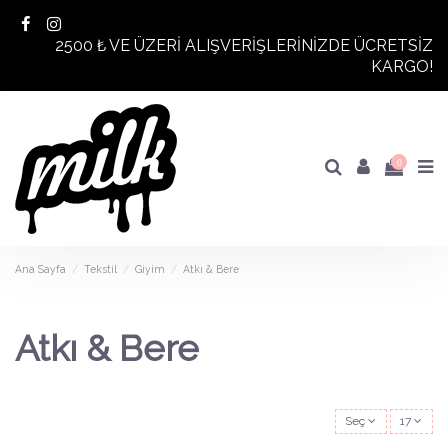
2500 ₺ VE ÜZERİ ALIŞVERİŞLERİNİZDE ÜCRETSİZ
KARGO!
0
Ana Sayfa
Tekstil
Giyim
Atkı & Bere
Atkı & Bere
Seç
17