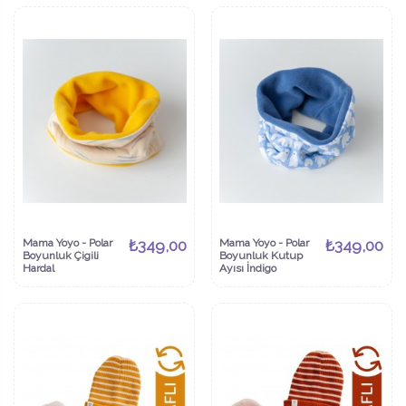
Mama Yoyo - Polar
₺349,00
Mama Yoyo - Polar
₺349,00
Boyunluk Çigili
Boyunluk Kutup
Hardal
Ayısı İndigo