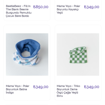
BeetleBeez - Fill In
₺850,00
Mama Yoyo - Polar
₺349,00
The Blank Beanie
Boyunlu Kayakçı
Burgundy Pamuklu
Yeşil
Çocuk Bere Bordo
Mama Yoyo - Polar
₺349,00
Mama Yoyo - Triko
₺349,00
Boyunluk Balina
Boyunluk Dama
İndigo
Örgü Çağla Yeşili
Ekru