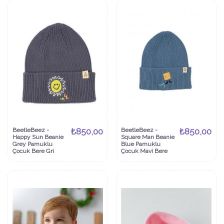
BeetleBeez -
₺850,00
BeetleBeez -
₺850,00
Happy Sun Beanie
Square Man Beanie
Grey Pamuklu
Blue Pamuklu
Çocuk Bere Gri
Çocuk Mavi Bere