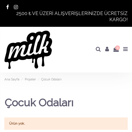
2500 ₺ VE ÜZERİ ALIŞVERİŞLERİNİZDE ÜCRETSİZ
KARGO!
0
Ana Sayfa
Projeler
Çocuk Odaları
Çocuk Odaları
Ürün yok.