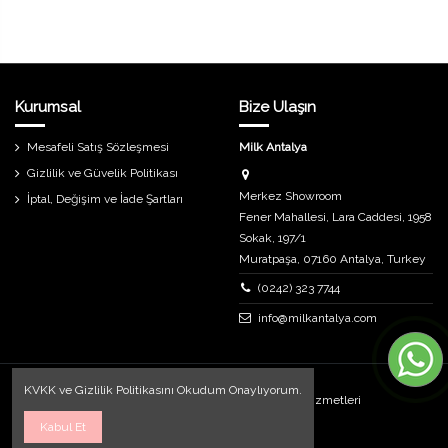
Kurumsal
Bize Ulaşın
Mesafeli Satış Sözleşmesi
Milk Antalya
Gizlilik ve Güvelik Politikası
Merkez Showroom
İptal, Değişim ve İade Şartları
Fener Mahallesi, Lara Caddesi, 1958
Sokak, 197/1
Muratpaşa, 07160 Antalya, Turkey
(0242) 323 7744
info@milkantalya.com
KVKK
ve
Gizlilik Politikasını
Okudum Onaylıyorum.
Uygulama ve Tasarım
Destech Internet Hizmetleri
Kabul Et