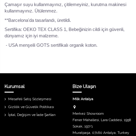
Çamaşır suyu kullanmayınız, çitilemeyiniz, kurutma makinesi
kullanmayınız. Ütülenmez.
**Barcelona'da tasarlandı, üretildi.
Sertifika: OEKO TEX CLASS 1, Bebeğinizin cildi için güvenli,
dünyamız için iyi malzeme.
- USA menşeili GOTS sertifikalı organik koton.
Kurumsal
Bize Ulaşın
Mesafeli Satış Sözleşmesi
Milk Antalya
Gizlilik ve Güvelik Politikası
Merkez Showroom
İptal, Değişim ve İade Şartları
Fener Mahallesi, Lara Caddesi, 1958
Sokak, 197/1
Muratpaşa, 07160 Antalya, Turkey