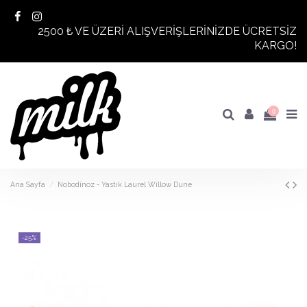
2500 ₺ VE ÜZERİ ALIŞVERİŞLERİNİZDE ÜCRETSİZ
KARGO!
0
Ana Sayfa
Nobodinoz - Yastık Laurel Willow Dune
-25%