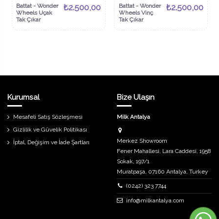
Battat - Wonder
₺2.500,00
Battat - Wonder
₺2.500,00
Wheels Uçak
Wheels Vinç
Tak Çıkar
Tak Çıkar
Kurumsal
Bize Ulaşın
Mesafeli Satış Sözleşmesi
Milk Antalya
Gizlilik ve Güvelik Politikası
Merkez Showroom
İptal, Değişim ve İade Şartları
Fener Mahallesi, Lara Caddesi, 1958
Sokak, 197/1
Muratpaşa, 07160 Antalya, Turkey
(0242) 323 7744
info@milkantalya.com