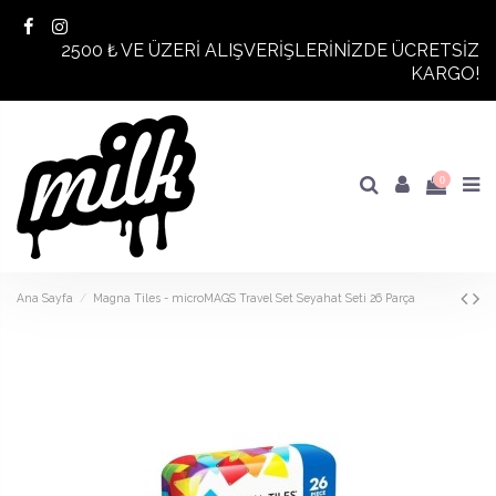
2500 ₺ VE ÜZERİ ALIŞVERİŞLERİNİZDE ÜCRETSİZ
KARGO!
0
Ana Sayfa
Magna Tiles - microMAGS Travel Set Seyahat Seti 26 Parça