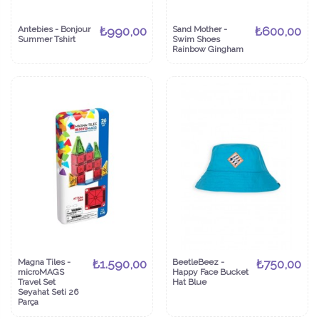
Antebies - Bonjour
₺990,00
Sand Mother -
₺600,00
Summer Tshirt
Swim Shoes
Rainbow Gingham
Magna Tiles -
₺1.590,00
BeetleBeez -
₺750,00
microMAGS
Happy Face Bucket
Travel Set
Hat Blue
Seyahat Seti 26
Parça