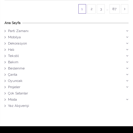
1
2
3
…
87
Ana Sayfa
Parti Zamanı
Mobilya
Dekorasyon
Halı
Tekstil
Bakım
Beslenme
Çanta
Oyuncak
Projeler
Çok Satanlar
Moda
Yaz Alışverişi