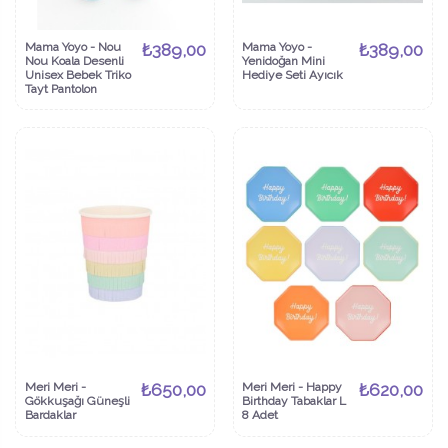
Mama Yoyo - Nou
₺389,00
Mama Yoyo -
₺389,00
Nou Koala Desenli
Yenidoğan Mini
Unisex Bebek Triko
Hediye Seti Ayıcık
Tayt Pantolon
Meri Meri -
₺650,00
Meri Meri - Happy
₺620,00
Gökkuşağı Güneşli
Birthday Tabaklar L
Bardaklar
8 Adet