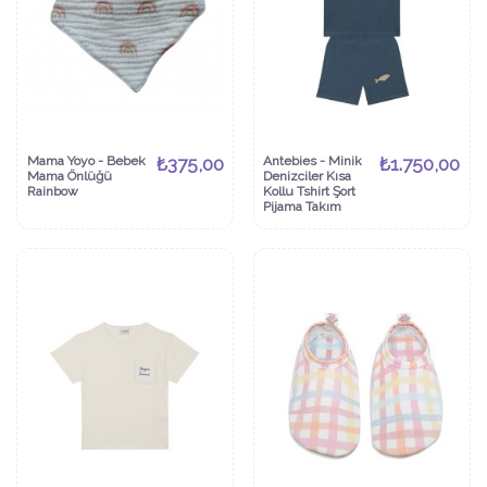
Mama Yoyo - Bebek
₺375,00
Antebies - Minik
₺1.750,00
Mama Önlüğü
Denizciler Kısa
Rainbow
Kollu Tshirt Şort
Pijama Takım