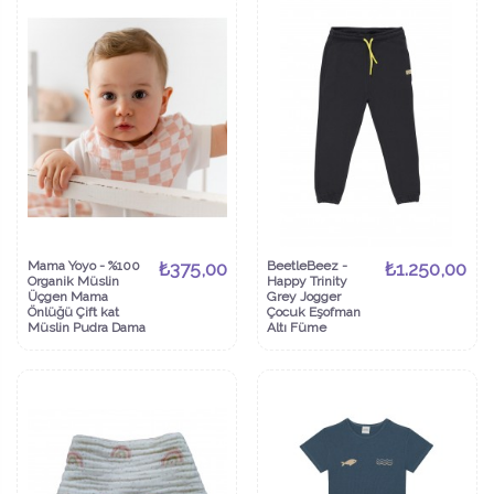
Mama Yoyo - %100
₺375,00
BeetleBeez -
₺1.250,00
Organik Müslin
Happy Trinity
Üçgen Mama
Grey Jogger
Önlüğü Çift kat
Çocuk Eşofman
Müslin Pudra Dama
Altı Füme