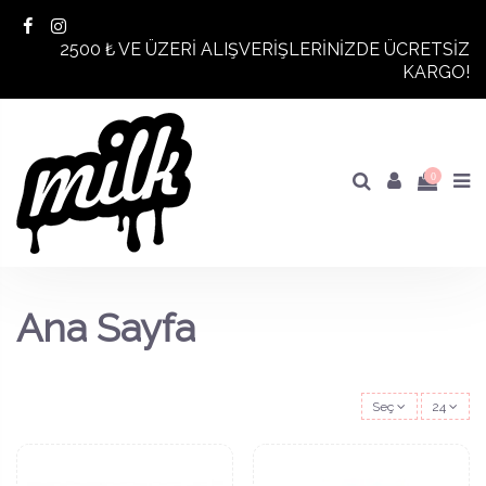
2500 ₺ VE ÜZERİ ALIŞVERİŞLERİNİZDE ÜCRETSİZ
KARGO!
0
Ana Sayfa
Seç
24