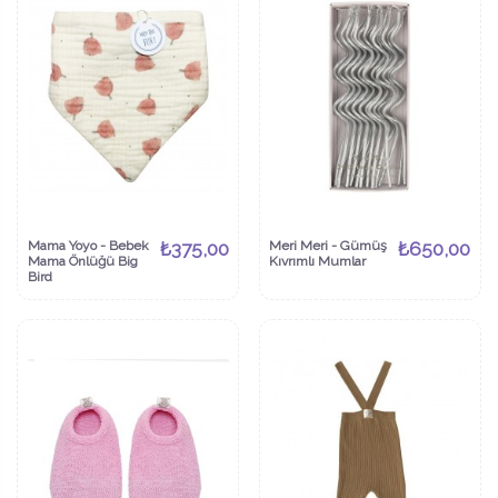
Mama Yoyo - Bebek
₺375,00
Meri Meri - Gümüş
₺650,00
Mama Önlüğü Big
Kıvrımlı Mumlar
Bird