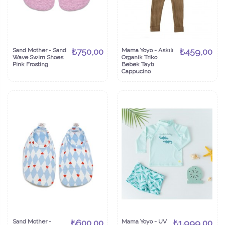
Sand Mother - Sand
₺750,00
Mama Yoyo - Askılı
₺459,00
Wave Swim Shoes
Organik Triko
Pink Frosting
Bebek Taytı
Cappucino
Sand Mother -
₺600,00
Mama Yoyo - UV
₺1.999,00