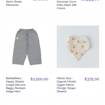
Swim Shoes
Korumalı Uzun
Diamonds
Kollu Mayo Seti
Crocco
BeetleBeez -
₺1.500,00
Mama Yoyo -
₺375,00
Happy Stripes
Organik Müslin
Çizgili Dokuma
Üçgen Mama
Baggy Pantolon
Önlüğü Tavşan
Indigo Mavi
Desenli