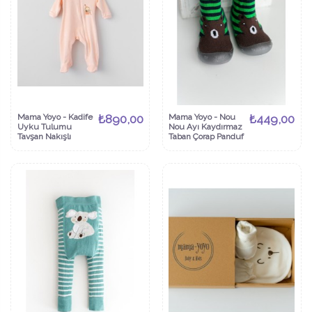
Mama Yoyo - Kadife
₺890,00
Mama Yoyo - Nou
₺449,00
Uyku Tulumu
Nou Ayı Kaydırmaz
Tavşan Nakışlı
Taban Çorap Panduf