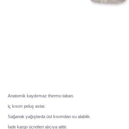
Anatomik kayd
ırmaz
thermo
taban.
i
ç k
ısım
peluş
astar.
Sağanak yağışlarda
üst k
ısımdan su alabilir.
İade kargo
ücretleri al
ıcıya aittir.