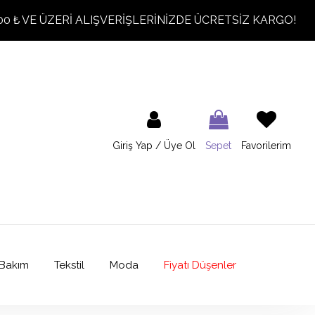
00 ₺ VE ÜZERİ ALIŞVERİŞLERİNİZDE ÜCRETSİZ KARGO!
Giriş Yap / Üye Ol
Sepet
Favorilerim
Bakım
Tekstil
Moda
Fiyatı Düşenler