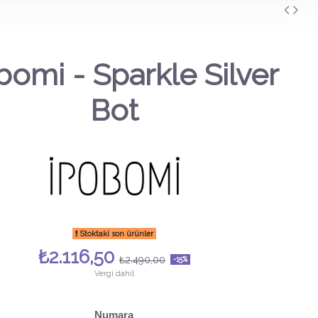
bomi - Sparkle Silver
Bot
Stoktaki son ürünler
₺2.116,50
₺2.490,00
-15%
Vergi dahil
Numara