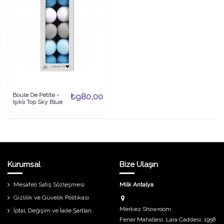
Boule De Petite -
₺980,00
Işıklı Top Sky Blue
Kurumsal
Bize Ulaşın
Mesafeli Satış Sözleşmesi
Milk Antalya
Gizlilik ve Güvelik Politikası
Merkez Showroom
İptal, Değişim ve İade Şartları
Fener Mahallesi, Lara Caddesi, 1958