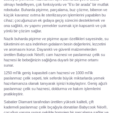
olmayı hedefleyen, çok fonksiyonlu ve "6'sı bir arada" bir mutfak
robotudur. Buharda pişirme, parçalama, buz çözme, biberon ve
küçük kavanoz ısıtma ile sterilizasyon işlemlerini yapabilen bu
cihaz; çocuğunuzun ek gıdaya geçiş sürecini desteklemek ve
ona sağlıklı, ev yapımı yemekler sunmak için kapsamlı ve çok
yönlü bir çözüm sağlar.
Nazik buharda pişirme ve pişirme ayarı özellikleri sayesinde, su
tüketimini en aza indirirken gıdaların besin değerlerini, lezzetini
ve aromasını korur. Dayanıklı ve güvenli malzemelerden
üretilen Babycook Néo®; cam haznesi ve paslanmaz çelik su
haznesi ile bebeğinizin sağlığına duyarlı bir pişirme ortamı
sunar.
1250 ml'lik geniş kapasiteli cam haznesi ve 1000 ml'lik
paslanmaz çelik sepeti, tek seferde büyük miktarlarda yemek
hazırlamanıza olanak tanıyarak işinizi kolaylaştırır. Geniş ağızlı
paslanmaz çelik su haznesi, doldurma ve bakım işlemlerini
pratikleştirir.
Sabatier Diamant tarafından üretilen yüksek kaliteli, çift
kademeli paslanmaz çelik bıçağıyla donatılan Babycook Néo®,
çocuğun yaşına uygun şekilde homojen bir parçalama sağlar ve