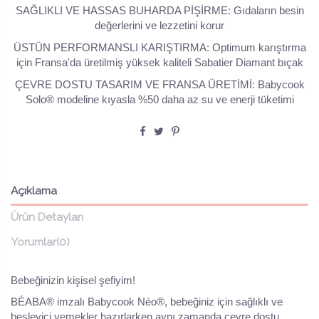
SAĞLIKLI VE HASSAS BUHARDA PİŞİRME: Gıdaların besin
değerlerini ve lezzetini korur
ÜSTÜN PERFORMANSLI KARIŞTIRMA: Optimum karıştırma
için Fransa'da üretilmiş yüksek kaliteli Sabatier Diamant bıçak
ÇEVRE DOSTU TASARIM VE FRANSA ÜRETİMİ: Babycook
Solo® modeline kıyasla %50 daha az su ve enerji tüketimi
Açıklama
Ürün Detayları
Yorumlar
(0)
Bebeğinizin kişisel şefiyim!
BÉABA® imzalı Babycook Néo®, bebeğiniz için sağlıklı ve
besleyici yemekler hazırlarken aynı zamanda çevre dostu