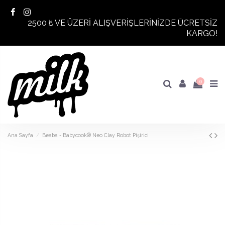
2500 ₺ VE ÜZERİ ALIŞVERİŞLERİNİZDE ÜCRETSİZ
KARGO!
0
Ana Sayfa
Beaba - Babycook® Neo Clay Robot Pişirici