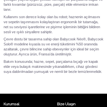
farklı kıvamlar (pürüzsüz, püre, parçalı) elde etmenize imkan
tanır.
Kullanımı son derece kolay olan bu robot; haznenin açılmasını
ve sepetin taşınmasını kolaylaştıran ergonomik bir tutamağa,
net su seviyesi işaretlerine ve pişirme işleminin bittiğini bildiren
sesli ve ışıklı sinyallere sahiptir.
Çevre dostu bir tasarıma sahip olan Babycook Néo®, Babycook
Solo® modeline kıyasla su ve enerji tüketimini %50 oranında
azaltarak, çevre bilincine sahip ebeveynler için ideal bir seçim
oluşturur. Ayrıca ürün, Fransa'da üretilmiştir.
Bakım konusunda; hazne, sepet, parçalama bıçağı ve kapak
elde veya bulaşık makinesinde yıkanabilirken, cihaz gövdesi
suya daldırılmadan yumuşak ve nemli bir bezle temizlenmelidir.
Kurumsal
Bize Ulaşın