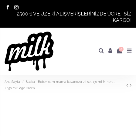
2500 ₺ VE ÜZERİ ALIŞVERİŞLERİNİZDE ÜCRETSİZ
KARGO!
0
Ana Sayfa
Beaba - Bebek cam mama kavanozu 2li set 150 ml Mineral
/ 150 ml Sage Green