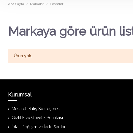
Ana Sayfa
Markalar
Leander
Markaya göre ürün lis
Ürün yok.
Kurumsal
Mesafeli Satış Sözleşmesi
Gizlilik ve Güvelik Politikası
İptal, Değişim ve İade Şartları