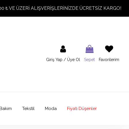
00 ₺ VE ÜZERİ ALIŞVERİŞLERİNİZDE ÜCRETSİZ KARGO!
Giriş Yap / Üye Ol
Sepet
Favorilerim
Bakım
Tekstil
Moda
Fiyatı Düşenler