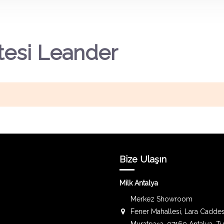
tesi Leander
Bize Ulaşın
Milk Antalya
Merkez Showroom
Fener Mahallesi, Lara Caddes
Muratpaşa, 07160 Antalya, T