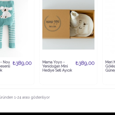
- Nou
₺389,00
Mama Yoyo -
₺389,00
Meri 
esenli
Yenidoğan Mini
Gökku
ek
Hediye Seti Ayıcık
Güneş
ründen 1-24 arası gösteriliyor