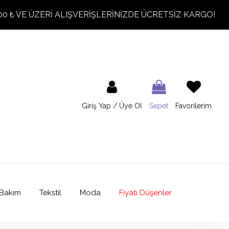
00 ₺ VE ÜZERİ ALIŞVERİŞLERİNİZDE ÜCRETSİZ KARGO!
Giriş Yap / Üye Ol
Sepet
Favorilerim
Bakım
Tekstil
Moda
Fiyatı Düşenler