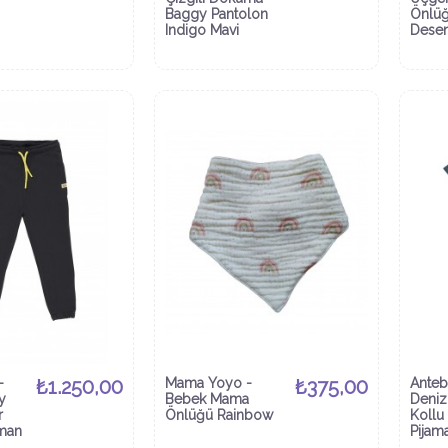
Baggy Pantolon
Önlüğ
Indigo Mavi
Desen
-
₺1.250,00
Mama Yoyo -
₺375,00
Anteb
y
Bebek Mama
Denizc
r
Önlüğü Rainbow
Kollu 
man
Pijam