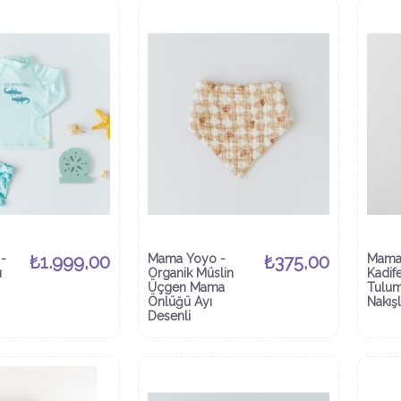
-
₺1.999,00
Mama Yoyo -
₺375,00
Mama
ı
Organik Müslin
Kadif
Üçgen Mama
Tulum
Önlüğü Ayı
Nakışl
Desenli