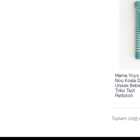
Mama Yoyo 
Nou Koala D
Unisex Beb
Triko Tayt
Pantolon
Toplam 2055 ü