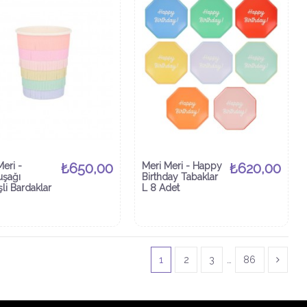
Meri -
₺650,00
Meri Meri - Happy
₺620,00
şağı
Birthday Tabaklar
li Bardaklar
L 8 Adet
1
2
3
…
86