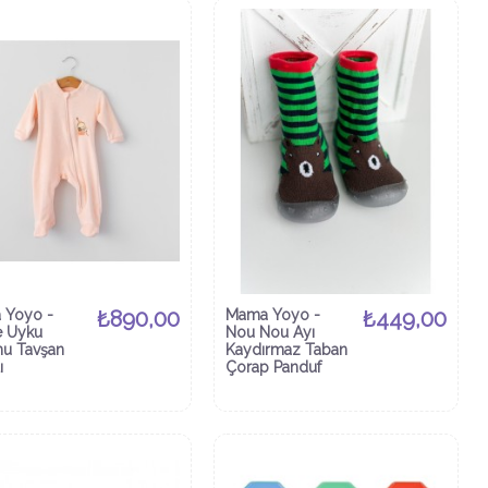
 Yoyo -
₺890,00
Mama Yoyo -
₺449,00
e Uyku
Nou Nou Ayı
u Tavşan
Kaydırmaz Taban
ı
Çorap Panduf