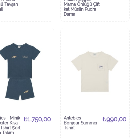
ü Tavşan
Mama Önlüğü Çift
li
kat Müslin Pudra
Dama
ies - Minik
₺1.750,00
Antebies -
₺990,00
iler Kısa
Bonjour Summer
Tshirt Şort
Tshirt
a Takım