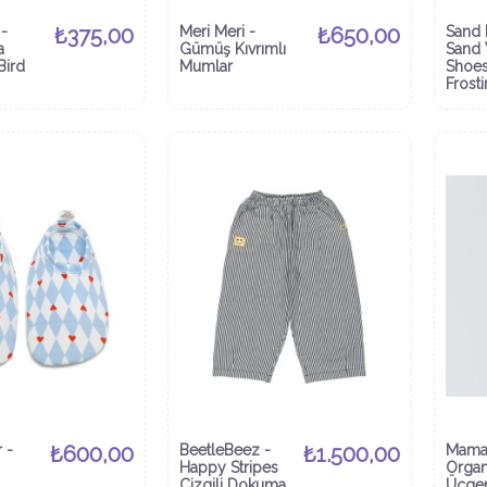
-
₺375,00
Meri Meri -
₺650,00
Sand 
a
Gümüş Kıvrımlı
Sand
Bird
Mumlar
Shoes
Frost
 -
₺600,00
BeetleBeez -
₺1.500,00
Mama
Happy Stripes
Organ
Çizgili Dokuma
Üçge