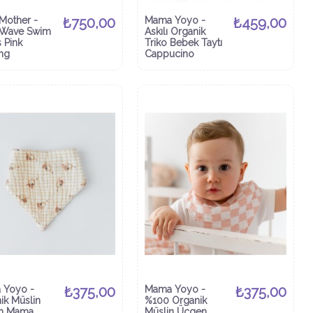
Mother -
₺750,00
Mama Yoyo -
₺459,00
 Wave Swim
Askılı Organik
 Pink
Triko Bebek Taytı
ing
Cappucino
 Yoyo -
₺375,00
Mama Yoyo -
₺375,00
ik Müslin
%100 Organik
n Mama
Müslin Üçgen