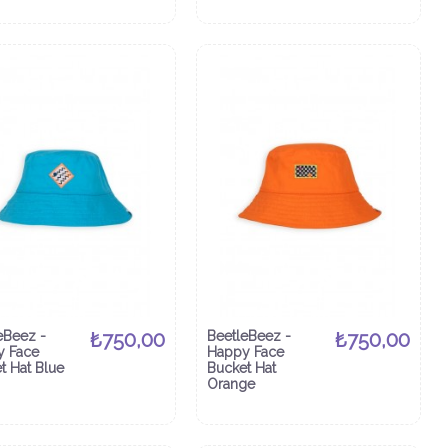
eBeez -
₺750,00
BeetleBeez -
₺750,00
y Face
Happy Face
t Hat Blue
Bucket Hat
Orange