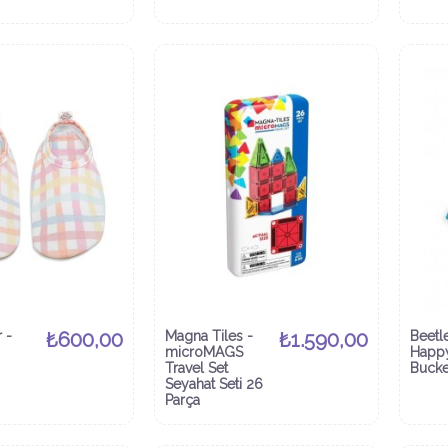
 -
₺600,00
Magna Tiles -
₺1.590,00
Beetl
microMAGS
Happ
Travel Set
Bucke
Seyahat Seti 26
Parça