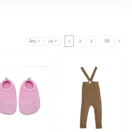
Seç
24
1
2
3
…
86