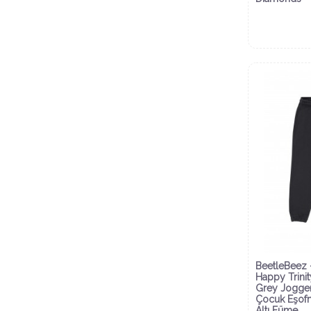
BeetleBeez 
Happy Trinit
Grey Jogge
Çocuk Eşof
Altı Füme