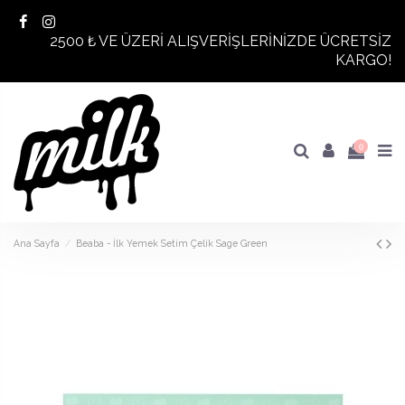
2500 ₺ VE ÜZERİ ALIŞVERİŞLERİNİZDE ÜCRETSİZ
KARGO!
0
Ana Sayfa
Beaba - İlk Yemek Setim Çelik Sage Green