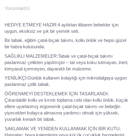
Yorumlar
(0)
HEDİYE ETMEYE HAZIR:4 aylıktan itibaren bebekler için
uygun, eksiksiz ve şık bir yemek seti.
Bir tabak, eğitim çatal-bıçak takımı, kollu önlük ve hepsi güzel
bir hatıra kutusunda.
SAĞLIKLI MALZEMELER:Tabak ve çatal-bıçak takımı
paslanmaz çelikten yapılmıştır – tat veya koku tutmayan, inert,
kimyasal içermeyen, dayanıklı bir malzeme.
YENİLİKÇİ:Günlük kullanım kolaylığı için mikrodalgaya uygun
paslanmaz çelik tabak.
ÖĞRENMEYİ DESTEKLEMEK İÇİN TASARLANDI:
Çıkarılabilir kollu ve kırıntı toplama cebi olan kollu önlük, küçük
ellere uyarlanmış ergonomik çatal-bıçak takımı ve bebeğin
yiyecekleri kolayca almasına yardımcı olmak için yüksek,
yuvarlak kenarlı bir tabak.
SAKLAMAK VE YENİDEN KULLANMAK İÇİN BİR KUTU:
Hatıraları, boya kalemlerini veya küçük çocukluk hazinelerini