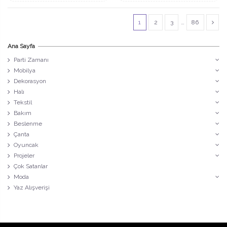
1
2
3
…
86
Ana Sayfa
Parti Zamanı
Mobilya
Dekorasyon
Halı
Tekstil
Bakım
Beslenme
Çanta
Oyuncak
Projeler
Çok Satanlar
Moda
Yaz Alışverişi