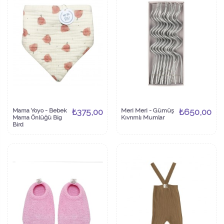
Mama Yoyo - Bebek
₺375,00
Meri Meri - Gümüş
₺650,00
Mama Önlüğü Big
Kıvrımlı Mumlar
Bird