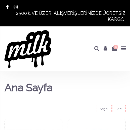
2500 ₺ VE ÜZERİ ALIŞVERİŞLERİNİZDE ÜCRETSİZ
KARGO!
0
Ana Sayfa
Seç
24