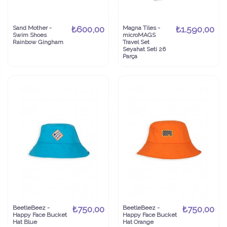
Sand Mother -
₺600,00
Magna Tiles -
₺1.590,00
Swim Shoes
microMAGS
Rainbow Gingham
Travel Set
Seyahat Seti 26
Parça
BeetleBeez -
₺750,00
BeetleBeez -
₺750,00
Happy Face Bucket
Happy Face Bucket
Hat Blue
Hat Orange