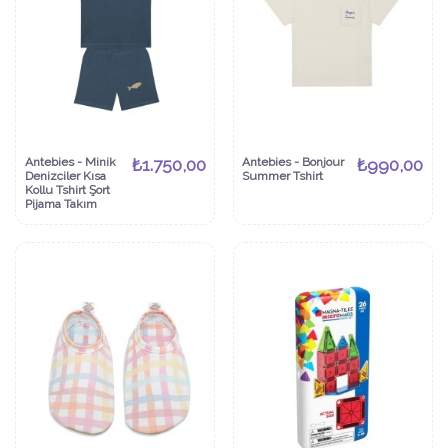
Antebies - Minik
₺1.750,00
Antebies - Bonjour
₺990,00
Denizciler Kısa
Summer Tshirt
Kollu Tshirt Şort
Pijama Takım