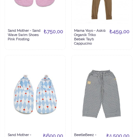
Sand Mother - Sand
₺750,00
Mama Yoyo - Askılı
₺459,00
Wave Swim Shoes
Organik Triko
Pink Frosting
Bebek Taytı
Cappucino
Sand Mother -
₺600,00
BeetleBeez -
₺1.500,00