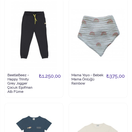
BeetleBeez -
₺1.250,00
Mama Yoyo - Bebek
₺375,00
Happy Trinity
Mama Önlüğü
Grey Jogger
Rainbow
Çocuk Eşofman
Altı Füme