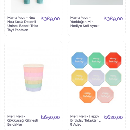
Mama Yoyo - Nou
₺389,00
Mama Yoyo -
₺389,00
Nou Koala Desenli
Yenidoğan Mini
Unisex Bebek Triko
Hediye Seti Ayıcık
Tayt Pantolon
Meri Meri -
₺650,00
Meri Meri - Happy
₺620,00
Gökkuşağı Güneşli
Birthday Tabaklar L
Bardaklar
8 Adet