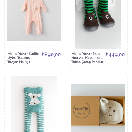
Mama Yoyo - Kadife
₺890,00
Mama Yoyo - Nou
₺449,00
Uyku Tulumu
Nou Ayı Kaydırmaz
Tavşan Nakışlı
Taban Çorap Panduf